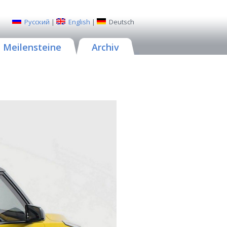
Русский
|
English
|
Deutsch
Meilensteine
Archiv