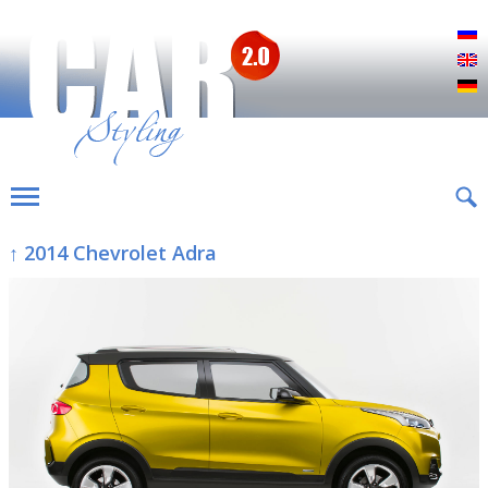
Р
E
D
↑ 2014 Chevrolet Adra