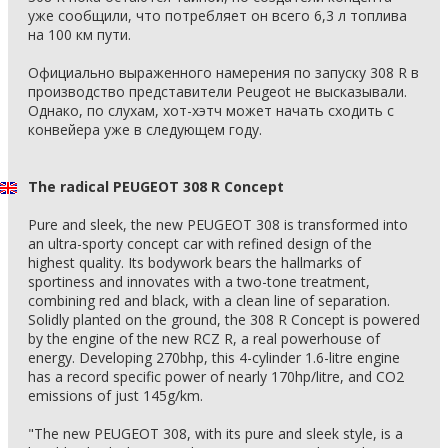
уже сообщили, что потребляет он всего 6,3 л топлива
на 100 км пути.
Официально выраженного намерения по запуску 308 R в
производство представители Peugeot не высказывали.
Однако, по слухам, хот-хэтч может начать сходить с
конвейера уже в следующем году.
The radical PEUGEOT 308 R Concept
Pure and sleek, the new PEUGEOT 308 is transformed into
an ultra-sporty concept car with refined design of the
highest quality. Its bodywork bears the hallmarks of
sportiness and innovates with a two-tone treatment,
combining red and black, with a clean line of separation.
Solidly planted on the ground, the 308 R Concept is powered
by the engine of the new RCZ R, a real powerhouse of
energy. Developing 270bhp, this 4-cylinder 1.6-litre engine
has a record specific power of nearly 170hp/litre, and CO2
emissions of just 145g/km.
"The new PEUGEOT 308, with its pure and sleek style, is a