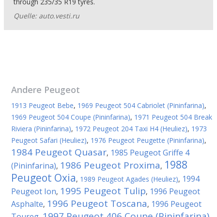
through 235/35 R19 tyres.
Quelle: auto.vesti.ru
Andere
Peugeot
1913 Peugeot Bebe
,
1969 Peugeot 504 Cabriolet (Pininfarina)
,
1969 Peugeot 504 Coupe (Pininfarina)
,
1971 Peugeot 504 Break
Riviera (Pininfarina)
,
1972 Peugeot 204 Taxi H4 (Heuliez)
,
1973
Peugeot Safari (Heuliez)
,
1976 Peugeot Peugette (Pininfarina)
,
1984 Peugeot Quasar
1985 Peugeot Griffe 4
,
1988
1986 Peugeot Proxima
(Pininfarina)
,
,
Peugeot Oxia
1994
,
1989 Peugeot Agades (Heuliez)
,
1995 Peugeot Tulip
Peugeot Ion
1996 Peugeot
,
,
1996 Peugeot Toscana
Asphalte
1996 Peugeot
,
,
1997 Peugeot 406 Coupe (Pininfarina)
Toureg
,
,