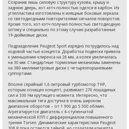
Сохранив лишь силовую структуру кузова, крышу и
заднюю дверь, хот-хэтч полностью оделся в карбон. Из
углепластика изготовлены и изящные боковые зеркала
со светодиодными повторителями сигналов поворотов.
Кроме того, хот-хэтч получил полностью светодиодную
оптику и специально по этому случаю разработанные
19-дюймовые диски.
Подразделение Peugeot Sport изрядно потрудилось над
ходовой частью концепта. Доработка подвески привела
к уменьшению клиренса на 26 мм, а колея увеличилась
на 30 мм. Стандартные тормозные механизмы заменены
на 380-миллиметровые диски с четырехпоршневыми
суппортами.
Вполне серийный 1,6-литровый турбомотор THP,
которым оснащен концепт, развивает 270 лошадиных
сил и 330 Нм крутящего момента. Интересно, что
максимальная тяга доступна в очень широком
диапазоне оборотов – от 1 900 до 5 500 об/мин.
Агрегатируется двигатель с 6-ступенчатой
механической КПП с дифференциалом повышенного
трения Torsen. Динамические характеристики Peugeot
308 R пока остаются тайной, но создатели концепта