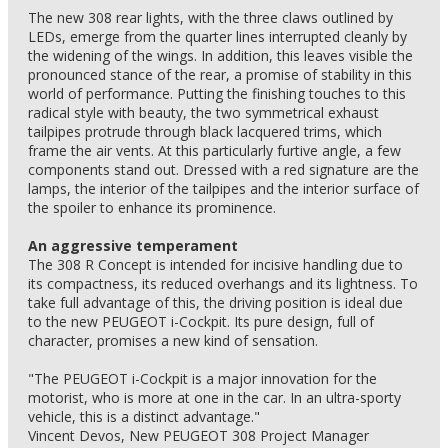
The new 308 rear lights, with the three claws outlined by
LEDs, emerge from the quarter lines interrupted cleanly by
the widening of the wings. In addition, this leaves visible the
pronounced stance of the rear, a promise of stability in this
world of performance. Putting the finishing touches to this
radical style with beauty, the two symmetrical exhaust
tailpipes protrude through black lacquered trims, which
frame the air vents. At this particularly furtive angle, a few
components stand out. Dressed with a red signature are the
lamps, the interior of the tailpipes and the interior surface of
the spoiler to enhance its prominence.
An aggressive temperament
The 308 R Concept is intended for incisive handling due to
its compactness, its reduced overhangs and its lightness. To
take full advantage of this, the driving position is ideal due
to the new PEUGEOT i-Cockpit. Its pure design, full of
character, promises a new kind of sensation.
"The PEUGEOT i-Cockpit is a major innovation for the
motorist, who is more at one in the car. In an ultra-sporty
vehicle, this is a distinct advantage."
Vincent Devos, New PEUGEOT 308 Project Manager