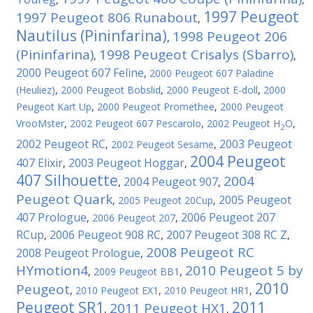
1997 Peugeot
1997 Peugeot 806 Runabout
,
Nautilus (Pininfarina)
1998 Peugeot 206
,
(Pininfarina)
1998 Peugeot Crisalys (Sbarro)
,
,
2000 Peugeot 607 Feline
,
2000 Peugeot 607 Paladine
(Heuliez)
,
2000 Peugeot Bobslid
,
2000 Peugeot E-doll
,
2000
Peugeot Kart Up
,
2000 Peugeot Promethee
,
2000 Peugeot
VrooMster
,
2002 Peugeot 607 Pescarolo
,
2002 Peugeot H
O
,
2
2002 Peugeot RC
2003 Peugeot
,
2002 Peugeot Sesame
,
2004 Peugeot
407 Elixir
2003 Peugeot Hoggar
,
,
407 Silhouette
2004
2004 Peugeot 907
,
,
Peugeot Quark
2005 Peugeot
,
2005 Peugeot 20Cup
,
407 Prologue
2006 Peugeot 207
,
2006 Peugeot 207
,
RCup
2006 Peugeot 908 RC
2007 Peugeot 308 RC Z
,
,
,
2008 Peugeot RC
2008 Peugeot Prologue
,
HYmotion4
2010 Peugeot 5 by
,
2009 Peugeot BB1
,
2010
Peugeot
,
2010 Peugeot EX1
,
2010 Peugeot HR1
,
Peugeot SR1
2011
2011 Peugeot HX1
,
,