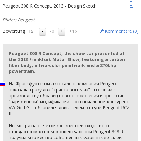
Peugeot 308 R Concept, 2013 - Design Sketch
Bilder: Peugeot
Bewertung:
16
-0
+16
Kommentare (
0
)
Peugeot 308 R Concept, the show car presented at
the 2013 Frankfurt Motor Show, featuring a carbon
fiber body, a two-color paintwork and a 270bhp
powertrain.
На Франкфуртском автосалоне компания Peugeot
показала сразу два "триста восьмых" - готовый к
производству образец нового поколения и прототип
"заряженной" модификации. Потенциальный конкурент
VW Golf GTI обзавелся двигателем от купе Peugeot RCZ-
R.
Несмотря на отчетливое внешнее сходство со
стандартным хэтчем, концептуальный Peugeot 308 R
получил множество собственных кузовных деталей.