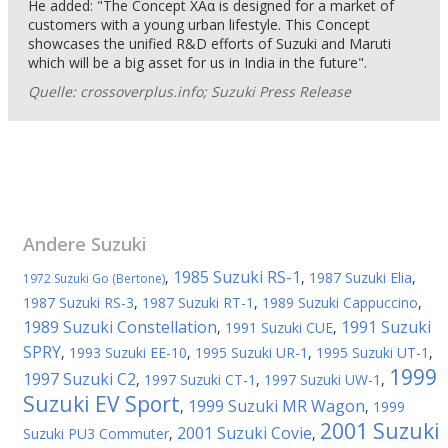
He added: "The Concept XAα is designed for a market of
customers with a young urban lifestyle. This Concept
showcases the unified R&D efforts of Suzuki and Maruti
which will be a big asset for us in India in the future".
Quelle: crossoverplus.info; Suzuki Press Release
Andere
Suzuki
1985 Suzuki RS-1
,
,
1987 Suzuki Elia
,
1972 Suzuki Go (Bertone)
1987 Suzuki RS-3
,
1987 Suzuki RT-1
,
1989 Suzuki Cappuccino
,
1989 Suzuki Constellation
1991 Suzuki
,
1991 Suzuki CUE
,
SPRY
,
1993 Suzuki EE-10
,
1995 Suzuki UR-1
,
1995 Suzuki UT-1
,
1999
1997 Suzuki C2
,
1997 Suzuki CT-1
,
1997 Suzuki UW-1
,
Suzuki EV Sport
1999 Suzuki MR Wagon
,
,
1999
2001 Suzuki
2001 Suzuki Covie
Suzuki PU3 Commuter
,
,