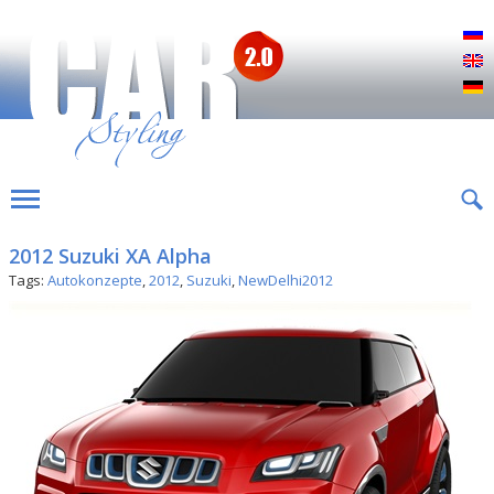
Р
E
D
2012 Suzuki XA Alpha
Tags:
Autokonzepte
,
2012
,
Suzuki
,
NewDelhi2012