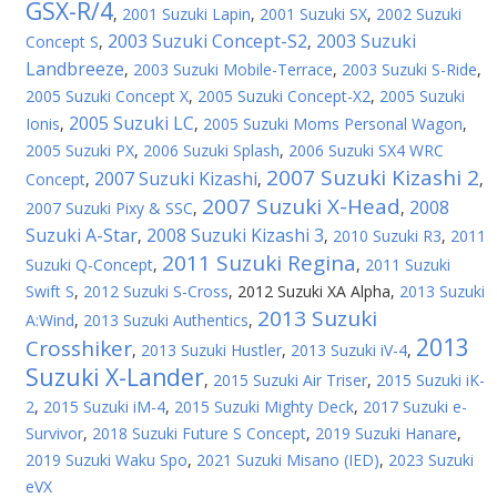
GSX-R/4
,
2001 Suzuki Lapin
,
2001 Suzuki SX
,
2002 Suzuki
2003 Suzuki Concept-S2
2003 Suzuki
Concept S
,
,
Landbreeze
,
2003 Suzuki Mobile-Terrace
,
2003 Suzuki S-Ride
,
2005 Suzuki Concept X
,
2005 Suzuki Concept-X2
,
2005 Suzuki
2005 Suzuki LC
Ionis
,
,
2005 Suzuki Moms Personal Wagon
,
2005 Suzuki PX
,
2006 Suzuki Splash
,
2006 Suzuki SX4 WRC
2007 Suzuki Kizashi 2
2007 Suzuki Kizashi
Concept
,
,
,
2007 Suzuki X-Head
2008
2007 Suzuki Pixy & SSC
,
,
Suzuki A-Star
2008 Suzuki Kizashi 3
,
,
2010 Suzuki R3
,
2011
2011 Suzuki Regina
Suzuki Q-Concept
,
,
2011 Suzuki
Swift S
,
2012 Suzuki S-Cross
,
2012 Suzuki XA Alpha
,
2013 Suzuki
2013 Suzuki
A:Wind
,
2013 Suzuki Authentics
,
2013
Crosshiker
,
2013 Suzuki Hustler
,
2013 Suzuki iV-4
,
Suzuki X-Lander
,
2015 Suzuki Air Triser
,
2015 Suzuki iK-
2
,
2015 Suzuki iM-4
,
2015 Suzuki Mighty Deck
,
2017 Suzuki e-
Survivor
,
2018 Suzuki Future S Concept
,
2019 Suzuki Hanare
,
2019 Suzuki Waku Spo
,
2021 Suzuki Misano (IED)
,
2023 Suzuki
eVX