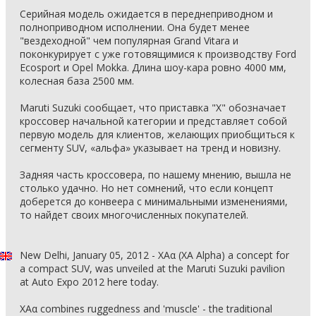
Серийная модель ожидается в переднеприводном и
полноприводном исполнении. Она будет менее
"вездеходной" чем популярная Grand Vitara и
поконкурирует с уже готовящимися к производству Ford
Ecosport и Opel Mokka. Длина шоу-кара ровно 4000 мм,
колесная база 2500 мм.
Maruti Suzuki сообщает, что приставка "X" обозначает
кроссовер начальной категории и представляет собой
первую модель для клиентов, желающих приобщиться к
сегменту SUV, «альфа» указывает на тренд и новизну.
Задняя часть кроссовера, по нашему мнению, вышла не
столько удачно. Но нет сомнений, что если концепт
доберется до конвеера с минимальными изменениями,
то найдет своих многочисленных покупателей.
New Delhi, January 05, 2012 - XAα (XA Alpha) a concept for
a compact SUV, was unveiled at the Maruti Suzuki pavilion
at Auto Expo 2012 here today.
XAα combines ruggedness and 'muscle' - the traditional