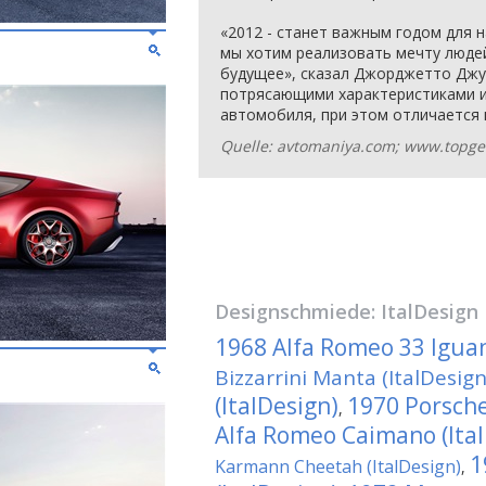
«2012 - станет важным годом для 
мы хотим реализовать мечту люде
будущее», сказал Джорджетто Джуд
потрясающими характеристиками и
автомобиля, при этом отличается 
Quelle: avtomaniya.com; www.topge
Designschmiede:
ItalDesign
1968 Alfa Romeo 33 Iguan
Bizzarrini Manta (ItalDesign
(ItalDesign)
1970 Porsche
,
Alfa Romeo Caimano (Ita
1
Karmann Cheetah (ItalDesign)
,