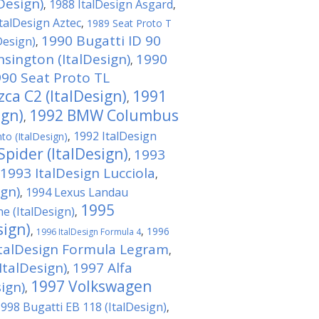
Design)
1988 ItalDesign Asgard
,
,
talDesign Aztec
,
1989 Seat Proto T
1990 Bugatti ID 90
Design)
,
sington (ItalDesign)
1990
,
90 Seat Proto TL
a C2 (ItalDesign)
1991
,
ign)
1992 BMW Columbus
,
1992 ItalDesign
to (ItalDesign)
,
pider (ItalDesign)
1993
,
1993 ItalDesign Lucciola
,
ign)
1994 Lexus Landau
,
1995
 (ItalDesign)
,
sign)
,
,
1996
1996 ItalDesign Formula 4
ItalDesign Formula Legram
,
ItalDesign)
1997 Alfa
,
1997 Volkswagen
ign)
,
998 Bugatti EB 118 (ItalDesign)
,