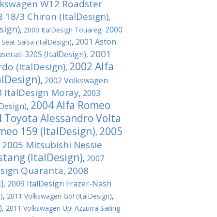
lkswagen W12 Roadster
 18/3 Chiron (ItalDesign)
,
sign)
2000
,
2000 ItalDesign Touareg
,
2001 Aston
Seat Salsa (ItalDesign)
,
2001
serati 320S (ItalDesign)
,
2002 Alfa
o (ItalDesign)
,
alDesign)
2002 Volkswagen
,
 ItalDesign Moray
2003
,
2004 Alfa Romeo
Design)
,
 Toyota Alessandro Volta
meo 159 (ItalDesign)
2005
,
2005 Mitsubishi Nessie
,
tang (ItalDesign)
2007
,
esign Quaranta
2008
,
)
2009 ItalDesign Frazer-Nash
,
)
,
2011 Volkswagen Gо! (ItalDesign)
,
)
,
2011 Volkswagen Up! Azzurra Sailing