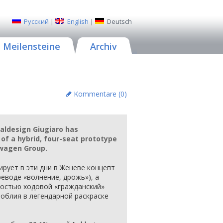
Русский
|
English
|
Deutsch
Meilensteine
Archiv
Kommentare (
0
)
aldesign Giugiaro has
 of a hybrid, four-seat prototype
swagen Group.
рирует в эти дни в Женеве концепт
реводе «волнение, дрожь»), а
ностью ходовой «гражданский»
облия в легендарной раскраске