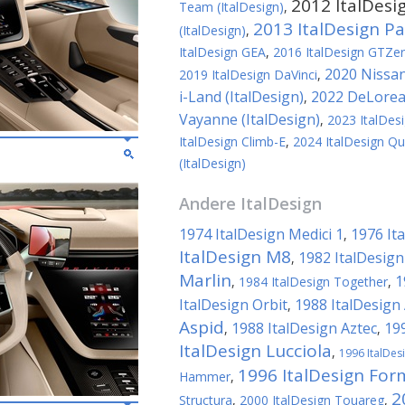
2012 ItalDesi
Team (ItalDesign)
,
2013 ItalDesign P
(ItalDesign)
,
ItalDesign GEA
,
2016 ItalDesign GTZe
2020 Nissan
2019 ItalDesign DaVinci
,
i-Land (ItalDesign)
2022 DeLorean
,
Vayanne (ItalDesign)
,
2023 ItalDes
ItalDesign Climb-E
,
2024 ItalDesign Q
(ItalDesign)
Andere
ItalDesign
1974 ItalDesign Medici 1
1976 It
,
ItalDesign M8
1982 ItalDesig
,
Marlin
1
,
1984 ItalDesign Together
,
ItalDesign Orbit
1988 ItalDesign
,
Aspid
1988 ItalDesign Aztec
19
,
,
ItalDesign Lucciola
,
1996 ItalDes
1996 ItalDesign Fo
Hammer
,
2
Structura
,
2000 ItalDesign Touareg
,