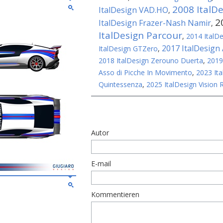
2008 ItalD
ItalDesign VAD.HO
,
2
ItalDesign Frazer-Nash Namir
,
ItalDesign Parcour
,
2014 ItalDe
2017 ItalDesign
ItalDesign GTZero
,
2018 ItalDesign Zerouno Duerta
,
2019
Asso di Picche In Movimento
,
2023 Ita
Quintessenza
,
2025 ItalDesign Vision 
Autor
E-mail
Kommentieren