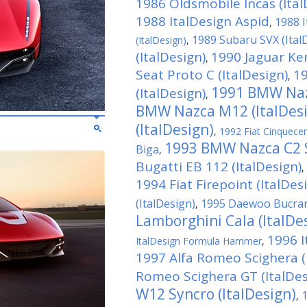
1986 Oldsmobile Incas (Ital
1988 ItalDesign Aspid
1988 I
,
1989 Subaru SVX (Ital
(ItalDesign)
,
(ItalDesign)
1990 Jaguar Ken
,
Seat Proto C (ItalDesign)
19
,
1991 BMW Nazc
(ItalDesign)
,
BMW Nazca M12 (ItalDes
(ItalDesign)
,
1992 Fiat Cinquecen
1993 BMW Nazca C2 S
Biga
,
Bugatti EB 112 (ItalDesign)
,
1994 Fiat Firepoint (ItalDes
(ItalDesign)
1995 Daewoo Bucrane
,
Lamborghini Cala (ItalDe
1996 
ItalDesign Formula Hammer
,
1997 Alfa Romeo Scighera (
Romeo Scighera GT (ItalDes
W12 Syncro (ItalDesign)
1
,