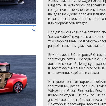
Напомним, что Volkswagen Group пр
Giugiaro. На Женевском автосалон
концептуальные купе Tex и минивэн
найдете на кузове автомобиля лог
механические компоненты нового 
инженерами Volkswagen.
Над дизайном четырехместного спо
“крыло чайки” трудились итальянс
техническая начинка и многочисле
разработаны немцами, как сказано
Brivido имеет 3,0-литровый бензин
электродвигатель, которые в общ
лошадиных сил. Gullwing-купе разго
и имеет максимальную скорость в 2
из алюминия, карбона и стекла.
Интерьер новинки поражает обили
электроники, разработанной Italdes
Volkswagen Group Electronics Resea
получили отдельные приборные пан
два ЖК-экрана, отображающих инф
На стороне пассажира имеется инт