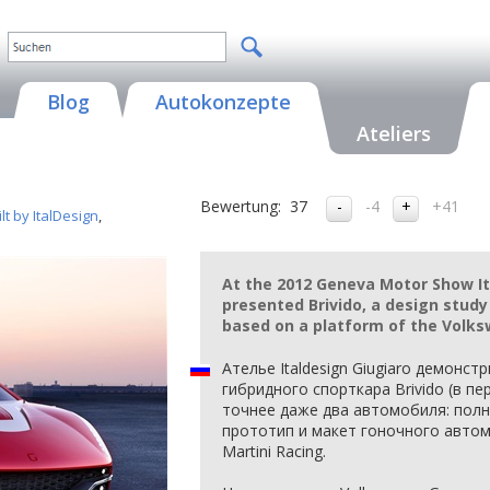
Blog
Autokonzepte
Ateliers
Bewertung:
37
-4
+41
t by ItalDesign
,
At the 2012 Geneva Motor Show It
presented Brivido, a design study
based on a platform of the Volk
Ателье Italdesign Giugiaro демонст
гибридного спорткара Brivido (в пе
точнее даже два автомобиля: пол
прототип и макет гоночного автом
Martini Racing.