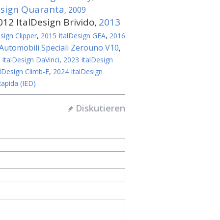
esign Quaranta
2009
,
012 ItalDesign Brivido
2013
,
sign Clipper
,
2015 ItalDesign GEA
,
2016
 Automobili Speciali Zerouno V10
,
 ItalDesign DaVinci
,
2023 ItalDesign
lDesign Climb-E
,
2024 ItalDesign
Rapida (IED)
Diskutieren