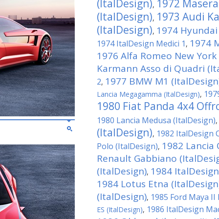
(ItalDesign)
1972 Masera
,
(ItalDesign)
1973 Audi Ka
,
(ItalDesign)
1974 Hyundai 
,
1974 M
1974 ItalDesign Medici 1
,
1976 Alfa Romeo New York T
Karmann Asso di Quadri (It
1977 BMW M1 (ItalDesign
2
,
1979
Lancia Megagamma (ItalDesign)
,
1980 Fiat Panda 4x4 Offro
1980 Lancia Medusa (ItalDesign)
(ItalDesign)
1982 ItalDesign 
,
1982 Lancia 
Polo (ItalDesign)
,
Renault Gabbiano (ItalDesi
(ItalDesign)
1984 ItalDesign
,
1984 Lotus Etna (ItalDesign
(ItalDesign)
1985 Ford Maya II 
,
1986 ItalDesign M
ES (ItalDesign)
,