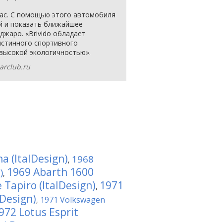
нас. С помощью этого автомобиля
й и показать ближайшее
жаро. «Brivido обладает
стинного спортивного
высокой экологичностью».
arclub.ru
a (ItalDesign)
1968
,
1969 Abarth 1600
)
,
 Tapiro (ItalDesign)
1971
,
lDesign)
1971 Volkswagen
,
972 Lotus Esprit