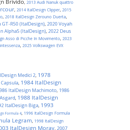
gn Brivido
,
2013 Audi Nanuk quattro
arcour
,
2014 ItalDesign Clipper
,
2015
ro
,
2018 ItalDesign Zerouno Duerta
,
 GT-R50 (ItalDesign)
2020 Voyah
,
 Alpha5 (ItalDesign)
2022 Deus
,
ign Asso di Picche In Movimento
,
2023
uintessenza
,
2025 Volkswagen EVX
1978
alDesign Medici 2
,
1984 ItalDesign
n Capsula
,
986 ItalDesign Machimoto
1986
,
1988 ItalDesign
 Asgard
,
1993
92 ItalDesign Biga
,
,
1996 ItalDesign Formula
ign Formula 4
rmula Legram
,
1998 ItalDesign
003 ItalDesign Moray
2007
,