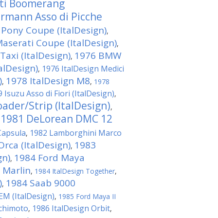
ti Boomerang
rmann Asso di Picche
Pony Coupe (ItalDesign)
,
aserati Coupe (ItalDesign)
,
axi (ItalDesign)
1976 BMW
,
alDesign)
1976 ItalDesign Medici
,
)
1978 ItalDesign M8
,
,
1978
 Isuzu Asso di Fiori (ItalDesign)
,
ader/Strip (ItalDesign)
,
1981 DeLorean DMC 12
,
Capsula
1982 Lamborghini Marco
,
Orca (ItalDesign)
1983
,
gn)
1984 Ford Maya
,
 Marlin
,
1984 ItalDesign Together
,
)
1984 Saab 9000
,
EM (ItalDesign)
,
1985 Ford Maya II
achimoto
1986 ItalDesign Orbit
,
,