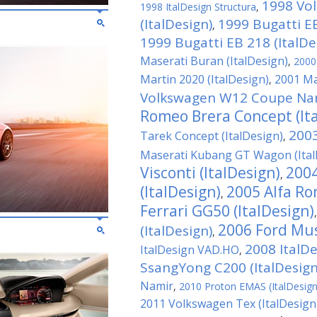
1998 Vo
1998 ItalDesign Structura
,
(ItalDesign)
1999 Bugatti EB
,
1999 Bugatti EB 218 (ItalDe
Maserati Buran (ItalDesign)
,
2000 
Martin 2020 (ItalDesign)
2001 Ma
,
Volkswagen W12 Coupe Nard
Romeo Brera Concept (It
2003
Tarek Concept (ItalDesign)
,
Maserati Kubang GT Wagon (Ital
Visconti (ItalDesign)
2004
,
(ItalDesign)
2005 Alfa Ro
,
Ferrari GG50 (ItalDesign)
2006 Ford Mus
(ItalDesign)
,
2008 ItalD
ItalDesign VAD.HO
,
SsangYong C200 (ItalDesign
Namir
,
2010 Proton EMAS (ItalDesign
2011 Volkswagen Tex (ItalDesign