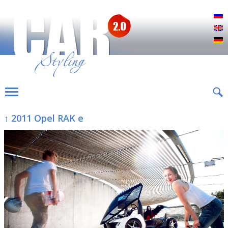
Р
E
D
↑ 2011 Opel RAK e