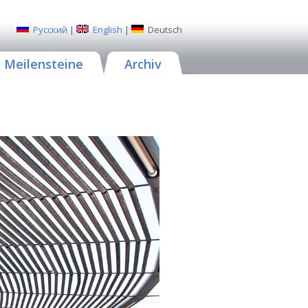
Русский
|
English
|
Deutsch
Meilensteine
Archiv