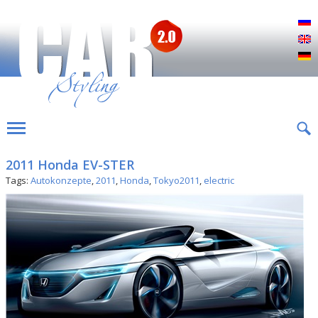
Р
E
D
2011 Honda EV-STER
Tags:
Autokonzepte
,
2011
,
Honda
,
Tokyo2011
,
electric