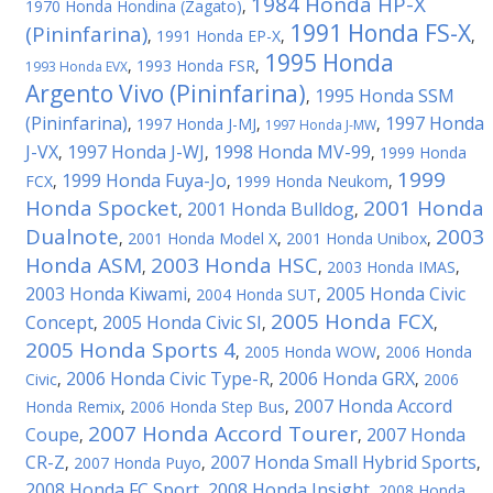
1984 Honda HP-X
1970 Honda Hondina (Zagato)
,
1991 Honda FS-X
(Pininfarina)
,
1991 Honda EP-X
,
,
1995 Honda
,
1993 Honda FSR
,
1993 Honda EVX
Argento Vivo (Pininfarina)
1995 Honda SSM
,
(Pininfarina)
1997 Honda
,
1997 Honda J-MJ
,
,
1997 Honda J-MW
J-VX
1997 Honda J-WJ
1998 Honda MV-99
,
,
,
1999 Honda
1999
1999 Honda Fuya-Jo
FCX
,
,
1999 Honda Neukom
,
Honda Spocket
2001 Honda
2001 Honda Bulldog
,
,
Dualnote
2003
,
2001 Honda Model X
,
2001 Honda Unibox
,
Honda ASM
2003 Honda HSC
,
,
2003 Honda IMAS
,
2003 Honda Kiwami
2005 Honda Civic
,
2004 Honda SUT
,
2005 Honda FCX
Concept
2005 Honda Civic SI
,
,
,
2005 Honda Sports 4
,
2005 Honda WOW
,
2006 Honda
2006 Honda Civic Type-R
2006 Honda GRX
Civic
,
,
,
2006
2007 Honda Accord
Honda Remix
,
2006 Honda Step Bus
,
2007 Honda Accord Tourer
Coupe
2007 Honda
,
,
CR-Z
2007 Honda Small Hybrid Sports
,
2007 Honda Puyo
,
,
2008 Honda FC Sport
2008 Honda Insight
,
,
2008 Honda