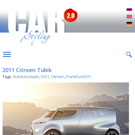
Р
E
D
2011 Citroen Tubik
Tags:
Autokonzepte
,
2011
,
Citroen
,
Frankfurt2011