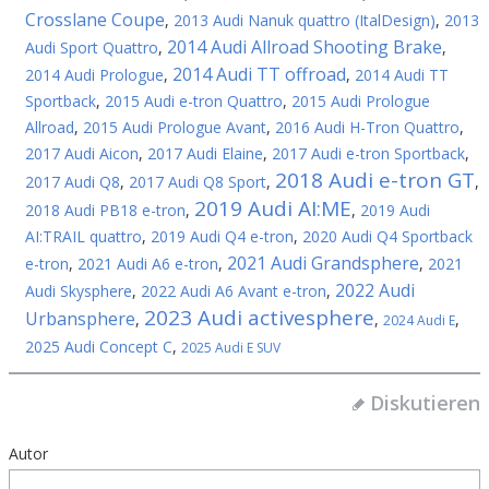
Crosslane Coupe
,
2013 Audi Nanuk quattro (ItalDesign)
,
2013
2014 Audi Allroad Shooting Brake
Audi Sport Quattro
,
,
2014 Audi TT offroad
2014 Audi Prologue
,
,
2014 Audi TT
Sportback
,
2015 Audi e-tron Quattro
,
2015 Audi Prologue
Allroad
,
2015 Audi Prologue Avant
,
2016 Audi H-Tron Quattro
,
2017 Audi Aicon
,
2017 Audi Elaine
,
2017 Audi e-tron Sportback
,
2018 Audi e-tron GT
2017 Audi Q8
,
2017 Audi Q8 Sport
,
,
2019 Audi AI:ME
2018 Audi PB18 e-tron
,
,
2019 Audi
AI:TRAIL quattro
,
2019 Audi Q4 e-tron
,
2020 Audi Q4 Sportback
2021 Audi Grandsphere
e-tron
,
2021 Audi A6 e-tron
,
,
2021
2022 Audi
Audi Skysphere
,
2022 Audi A6 Avant e-tron
,
2023 Audi activesphere
Urbansphere
,
,
,
2024 Audi E
2025 Audi Concept C
,
2025 Audi E SUV
Diskutieren
Autor