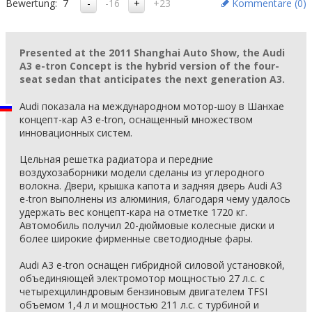
Bewertung:
7
-16
+23
Kommentare (
0
)
Presented at the 2011 Shanghai Auto Show, the Audi
A3 e-tron Concept is the hybrid version of the four-
seat sedan that anticipates the next generation A3.
Audi показала на международном мотор-шоу в Шанхае
концепт-кар A3 e-tron, оснащенный множеством
инновационных систем.
Цельная решетка радиатора и передние
воздухозаборники модели сделаны из углеродного
волокна. Двери, крышка капота и задняя дверь Audi A3
e-tron выполнены из алюминия, благодаря чему удалось
удержать вес концепт-кара на отметке 1720 кг.
Автомобиль получил 20-дюймовые колесные диски и
более широкие фирменные светодиодные фары.
Audi A3 e-tron оснащен гибридной силовой установкой,
объединяющей электромотор мощностью 27 л.с. с
четырехцилиндровым бензиновым двигателем TFSI
объемом 1,4 л и мощностью 211 л.с. с турбиной и