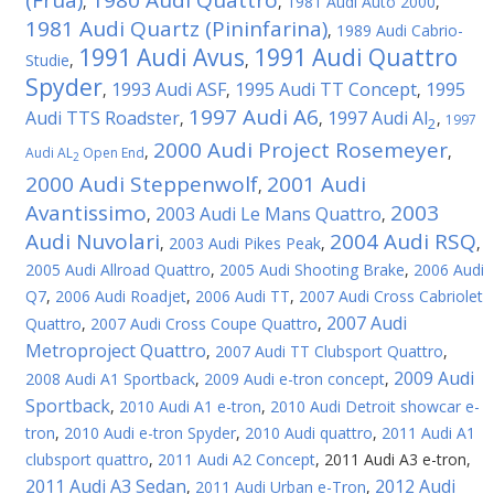
(Frua)
1980 Audi Quattro
,
,
1981 Audi Auto 2000
,
1981 Audi Quartz (Pininfarina)
,
1989 Audi Cabrio-
1991 Audi Avus
1991 Audi Quattro
Studie
,
,
Spyder
1993 Audi ASF
1995 Audi TT Concept
1995
,
,
,
1997 Audi A6
Audi TTS Roadster
1997 Audi Al
,
,
,
1997
2
2000 Audi Project Rosemeyer
,
,
Audi AL
Open End
2
2000 Audi Steppenwolf
2001 Audi
,
Avantissimo
2003
2003 Audi Le Mans Quattro
,
,
Audi Nuvolari
2004 Audi RSQ
,
2003 Audi Pikes Peak
,
,
2005 Audi Allroad Quattro
,
2005 Audi Shooting Brake
,
2006 Audi
Q7
,
2006 Audi Roadjet
,
2006 Audi TT
,
2007 Audi Cross Cabriolet
2007 Audi
Quattro
,
2007 Audi Cross Coupe Quattro
,
Metroproject Quattro
,
2007 Audi TT Clubsport Quattro
,
2009 Audi
2008 Audi A1 Sportback
,
2009 Audi e-tron concept
,
Sportback
,
2010 Audi A1 e-tron
,
2010 Audi Detroit showcar e-
tron
,
2010 Audi e-tron Spyder
,
2010 Audi quattro
,
2011 Audi A1
clubsport quattro
,
2011 Audi A2 Concept
,
2011 Audi A3 e-tron
,
2011 Audi A3 Sedan
2012 Audi
,
2011 Audi Urban e-Tron
,