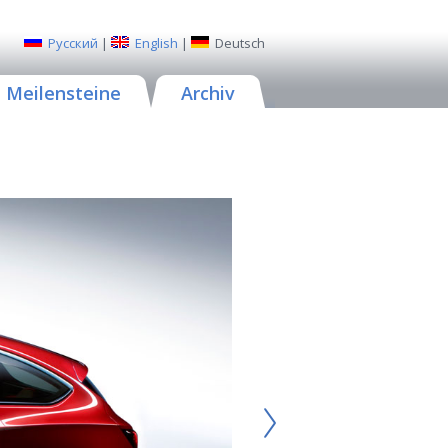
Русский
|
English
|
Deutsch
Meilensteine
Archiv