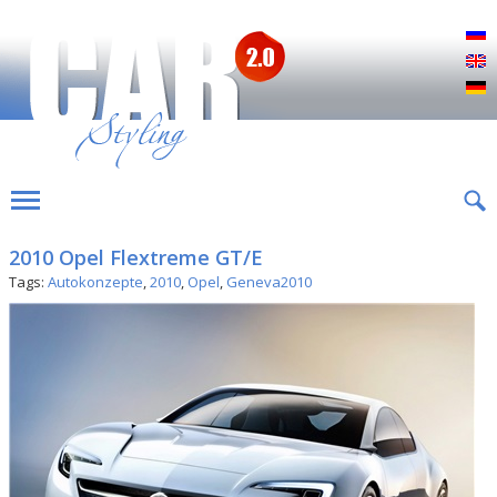
Р
E
D
2010 Opel Flextreme GT/E
Tags:
Autokonzepte
,
2010
,
Opel
,
Geneva2010