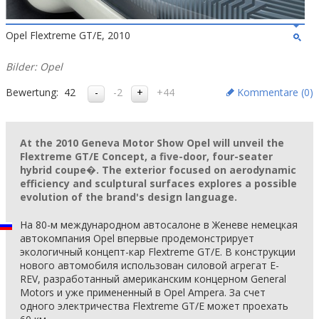
Opel Flextreme GT/E, 2010
Bilder: Opel
Bewertung:
42
-2
+44
Kommentare (
0
)
At the 2010 Geneva Motor Show Opel will unveil the
Flextreme GT/E Concept, a five-door, four-seater
hybrid coupe�. The exterior focused on aerodynamic
efficiency and sculptural surfaces explores a possible
evolution of the brand's design language.
На 80-м международном автосалоне в Женеве немецкая
автокомпания Opel впервые продемонстрирует
экологичный концепт-кар Flextreme GT/E. В конструкции
нового автомобиля использован силовой агрегат E-
REV, разработанный американским концерном General
Motors и уже примененный в Opel Ampera. За счет
одного электричества Flextreme GT/E может проехать