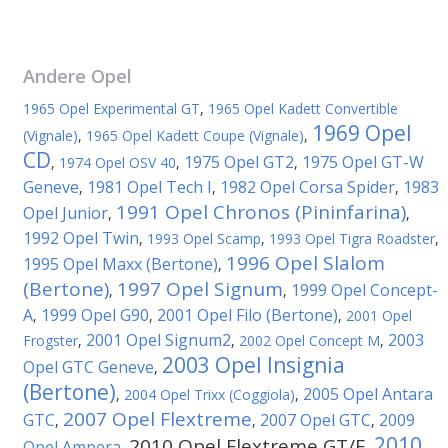
Andere
Opel
1965 Opel Experimental GT
,
1965 Opel Kadett Convertible
1969 Opel
(Vignale)
,
1965 Opel Kadett Coupe (Vignale)
,
CD
1975 Opel GT2
1975 Opel GT-W
,
1974 Opel OSV 40
,
,
Geneve
1981 Opel Tech I
1982 Opel Corsa Spider
1983
,
,
,
1991 Opel Chronos (Pininfarina)
Opel Junior
,
,
1992 Opel Twin
,
1993 Opel Scamp
,
1993 Opel Tigra Roadster
,
1996 Opel Slalom
1995 Opel Maxx (Bertone)
,
(Bertone)
1997 Opel Signum
1999 Opel Concept-
,
,
A
1999 Opel G90
2001 Opel Filo (Bertone)
,
,
,
2001 Opel
2001 Opel Signum2
2003
Frogster
,
,
2002 Opel Concept M
,
2003 Opel Insignia
Opel GTC Geneve
,
(Bertone)
2005 Opel Antara
,
2004 Opel Trixx (Coggiola)
,
2007 Opel Flextreme
GTC
2007 Opel GTC
2009
,
,
,
2010
2010 Opel Flextreme GT/E
Opel Ampera
,
,