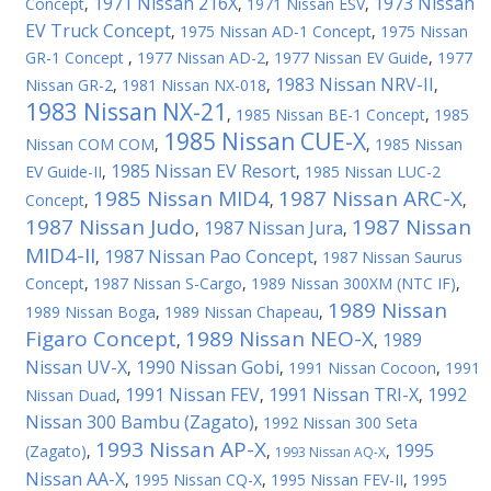
1971 Nissan 216X
1973 Nissan
Concept
,
,
1971 Nissan ESV
,
EV Truck Concept
,
1975 Nissan AD-1 Concept
,
1975 Nissan
GR-1 Concept
,
1977 Nissan AD-2
,
1977 Nissan EV Guide
,
1977
1983 Nissan NRV-II
Nissan GR-2
,
1981 Nissan NX-018
,
,
1983 Nissan NX-21
,
1985 Nissan BE-1 Concept
,
1985
1985 Nissan CUE-X
Nissan COM COM
,
,
1985 Nissan
1985 Nissan EV Resort
EV Guide-II
,
,
1985 Nissan LUC-2
1985 Nissan MID4
1987 Nissan ARC-X
Concept
,
,
,
1987 Nissan Judo
1987 Nissan
1987 Nissan Jura
,
,
MID4-II
1987 Nissan Pao Concept
,
,
1987 Nissan Saurus
Concept
,
1987 Nissan S-Cargo
,
1989 Nissan 300XM (NTC IF)
,
1989 Nissan
1989 Nissan Boga
,
1989 Nissan Chapeau
,
Figaro Concept
1989 Nissan NEO-X
1989
,
,
Nissan UV-X
1990 Nissan Gobi
,
,
1991 Nissan Cocoon
,
1991
1991 Nissan FEV
1991 Nissan TRI-X
1992
Nissan Duad
,
,
,
Nissan 300 Bambu (Zagato)
,
1992 Nissan 300 Seta
1993 Nissan AP-X
1995
(Zagato)
,
,
,
1993 Nissan AQ-X
Nissan AA-X
,
1995 Nissan CQ-X
,
1995 Nissan FEV-II
,
1995