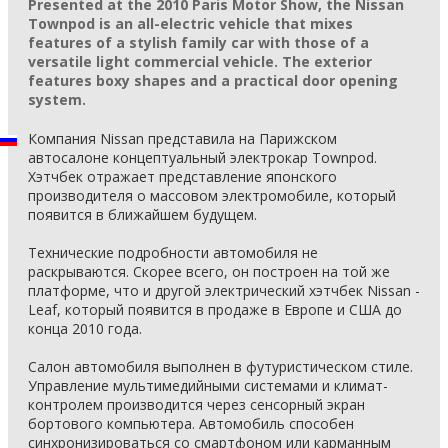
Presented at the 2010 Paris Motor Show, the Nissan
Townpod is an all-electric vehicle that mixes
features of a stylish family car with those of a
versatile light commercial vehicle. The exterior
features boxy shapes and a practical door opening
system.
Компания Nissan представила на Парижском
автосалоне концептуальный электрокар Townpod.
Хэтчбек отражает представление японского
производителя о массовом электромобиле, который
появится в ближайшем будущем.
Технические подробности автомобиля не
раскрываются. Скорее всего, он построен на той же
платформе, что и другой электрический хэтчбек Nissan -
Leaf, который появится в продаже в Европе и США до
конца 2010 года.
Салон автомобиля выполнен в футуристическом стиле.
Управление мультимедийными системами и климат-
контролем производится через сенсорный экран
бортового компьютера. Автомобиль способен
синхронизироваться со смартфоном или карманным