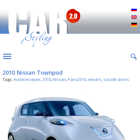
Р
E
D
2010 Nissan Townpod
Tags:
Autokonzepte
,
2010
,
Nissan
,
Paris2010
,
electric
,
suicide doors