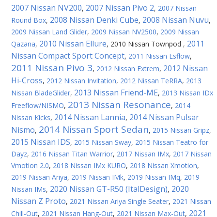
2007 Nissan NV200
2007 Nissan Pivo 2
,
,
2007 Nissan
2008 Nissan Denki Cube
2008 Nissan Nuvu
Round Box
,
,
,
2009 Nissan Land Glider
,
2009 Nissan NV2500
,
2009 Nissan
2010 Nissan Ellure
2011
Qazana
,
,
2010 Nissan Townpod
,
Nissan Compact Sport Concept
,
2011 Nissan Esflow
,
2011 Nissan Pivo 3
2012 Nissan
,
2012 Nissan Extrem
,
Hi-Cross
,
2012 Nissan Invitation
,
2012 Nissan TeRRA
,
2013
2013 Nissan Friend-ME
Nissan BladeGlider
,
,
2013 Nissan IDx
2013 Nissan Resonance
Freeflow/NISMO
,
,
2014
2014 Nissan Lannia
2014 Nissan Pulsar
Nissan Kicks
,
,
2014 Nissan Sport Sedan
Nismo
,
,
2015 Nissan Gripz
,
2015 Nissan IDS
,
2015 Nissan Sway
,
2015 Nissan Teatro for
Dayz
,
2016 Nissan Titan Warrior
,
2017 Nissan IMx
,
2017 Nissan
Vmotion 2.0
,
2018 Nissan IMx KURO
,
2018 Nissan Xmotion
,
2019 Nissan Ariya
,
2019 Nissan IMk
,
2019 Nissan IMq
,
2019
2020 Nissan GT-R50 (ItalDesign)
2020
Nissan IMs
,
,
Nissan Z Proto
,
2021 Nissan Ariya Single Seater
,
2021 Nissan
2021
Chill-Out
,
2021 Nissan Hang-Out
,
2021 Nissan Max-Out
,