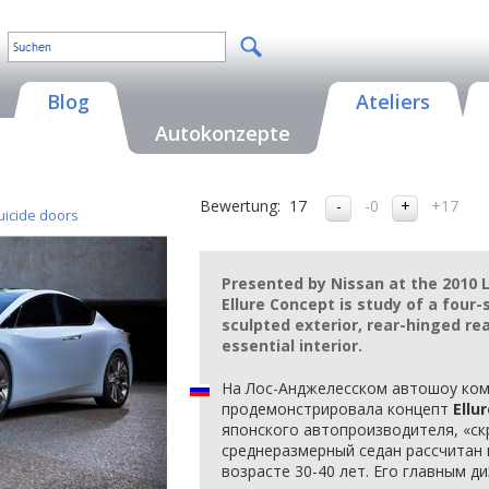
Blog
Ateliers
Autokonzepte
Bewertung:
17
-0
+17
uicide doors
Presented by Nissan at the 2010 
Ellure Concept is study of a four
sculpted exterior, rear-hinged rea
essential interior.
На Лос-Анджелесском автошоу ком
продемонстрировала концепт
Ellu
японского автопроизводителя, «с
среднеразмерный седан рассчитан
возрасте 30-40 лет. Его главным 