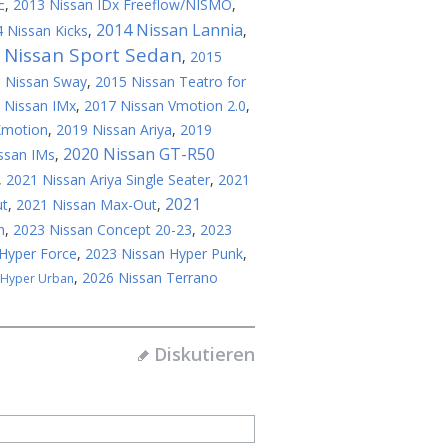
E
,
2013 Nissan IDx Freeflow/NISMO
,
2014 Nissan Lannia
 Nissan Kicks
,
,
 Nissan Sport Sedan
,
2015
 Nissan Sway
,
2015 Nissan Teatro for
 Nissan IMx
,
2017 Nissan Vmotion 2.0
,
Xmotion
,
2019 Nissan Ariya
,
2019
2020 Nissan GT-R50
ssan IMs
,
,
2021 Nissan Ariya Single Seater
,
2021
2021
ut
,
2021 Nissan Max-Out
,
n
,
2023 Nissan Concept 20-23
,
2023
Hyper Force
,
2023 Nissan Hyper Punk
,
,
2026 Nissan Terrano
 Hyper Urban
Diskutieren