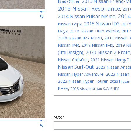
2013 Nissan Friend-M
BladeGlider
,
2013 Nissan Resonance
,
2014
2014
2014 Nissan Pulsar Nismo
,
2015 Nissan IDS
Nissan Gripz
,
,
2015
Dayz
,
2016 Nissan Titan Warrior
,
2017
2018 Nissan IMx KURO
,
2018 Nissan 
Nissan IMk
,
2019 Nissan IMq
,
2019 Ni
(ItalDesign)
2020 Nissan Z Proto
,
Nissan Chill-Out
,
2021 Nissan Hang-O
Nissan Surf-Out
,
2023 Nissan Arizo
Nissan Hyper Adventure
,
2023 Nissan 
2023 Nissan Hyper Tourer
,
2023 Nissan
PHEV
,
2026 Nissan Urban SUV PHEV
Autor