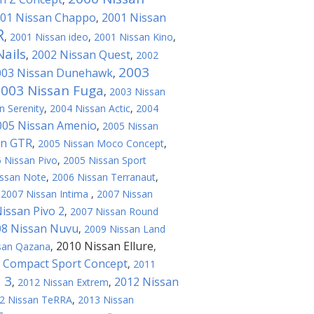
01 Nissan Chappo
2001 Nissan
,
R
,
2001 Nissan ideo
,
2001 Nissan Kino
,
ails
2002 Nissan Quest
,
,
2002
2003
003 Nissan Dunehawk
,
003 Nissan Fuga
,
2003 Nissan
n Serenity
,
2004 Nissan Actic
,
2004
005 Nissan Amenio
,
2005 Nissan
an GTR
,
2005 Nissan Moco Concept
,
 Nissan Pivo
,
2005 Nissan Sport
issan Note
,
2006 Nissan Terranaut
,
,
2007 Nissan Intima
,
2007 Nissan
issan Pivo 2
,
2007 Nissan Round
08 Nissan Nuvu
,
2009 Nissan Land
2010 Nissan Ellure
san Qazana
,
,
 Compact Sport Concept
,
2011
 3
2012 Nissan
,
2012 Nissan Extrem
,
2 Nissan TeRRA
,
2013 Nissan