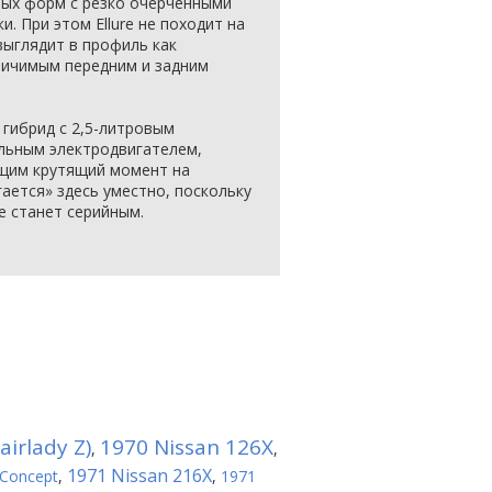
ных форм с резко очерченными
. При этом Ellure не походит на
выглядит в профиль как
личимым передним и задним
– гибрид с 2,5-литровым
льным электродвигателем,
щим крутящий момент на
ается» здесь уместно, поскольку
не станет серийным.
irlady Z)
1970 Nissan 126X
,
,
1971 Nissan 216X
 Concept
,
,
1971