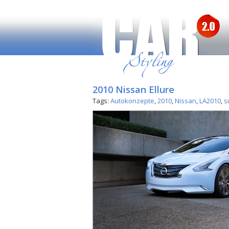
2010 Nissan Ellure
Tags:
Autokonzepte
,
2010
,
Nissan
,
LA2010
,
s