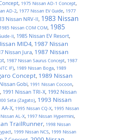
 Concept
,
1975 Nissan AD-1 Concept
,
san AD-2
,
1977 Nissan EV Guide
,
1977
1983 Nissan
83 Nissan NRV-II
,
1985
1985 Nissan COM COM
,
1985 Nissan EV Resort
uide-II
,
,
Nissan MID4
1987 Nissan
,
1987 Nissan
7 Nissan Jura
,
pt
,
1987 Nissan Saurus Concept
,
1987
NTC IF)
,
1989 Nissan Boga
,
1989
garo Concept
1989 Nissan
,
Nissan Gobi
,
1991 Nissan Cocoon
,
1991 Nissan TRI-X
1992 Nissan
,
,
1993 Nissan
300 Seta (Zagato)
,
 AA-X
,
1995 Nissan CQ-X
,
1995 Nissan
 Nissan AL-X
,
1997 Nissan Hypermini
,
san TrailRunner
,
1998 Nissan
Cypact
,
1999 Nissan NCS
,
1999 Nissan
2000 Nissan
n Z Concept
,