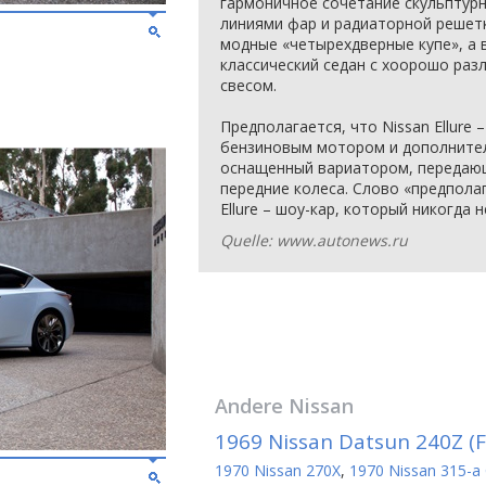
гармоничное сочетание скульптур
линиями фар и радиаторной решетки
модные «четырехдверные купе», а 
классический седан с хоорошо раз
свесом.
Предполагается, что Nissan Ellure 
бензиновым мотором и дополните
оснащенный вариатором, передаю
передние колеса. Слово «предполаг
Ellure – шоу-кар, который никогда 
Quelle: www.autonews.ru
Andere
Nissan
1969 Nissan Datsun 240Z (Fa
1970 Nissan 270X
,
1970 Nissan 315-a