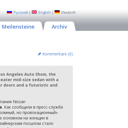
Русский
|
English
|
Deutsch
Meilensteine
Archiv
Kommentare (
0
)
Los Angeles Auto Show, the
-seater mid-size sedan with a
r doors and a futuristic and
пания Nissan
re
. Как сообщили в пресс-службе
кромный, но провокационный»
 в основном на женщин в
дизайнерским посылом стало