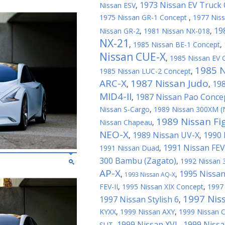
1973 Nissan EV Truck
Nissan ESV
,
1975 Nissan GR-1 Concept
,
1977 Nis
19
Nissan GR-2
,
1981 Nissan NX-018
,
NX-21
,
1985 Nissan BE-1 Concept
,
Nissan CUE-X
,
1985 Nissan EV G
1985 
1985 Nissan LUC-2 Concept
,
ARC-X
1987 Nissan Judo
198
,
,
MID4-II
1987 Nissan Pao Conce
,
Nissan S-Cargo
,
1989 Nissan 300XM (
1989 Nissan Fi
Nissan Chapeau
,
NEO-X
1989 Nissan UV-X
1990 
,
,
1991 Nissan FEV
1991 Nissan Duad
,
300 Bambu (Zagato)
,
1992 Nissan 
AP-X
1995 Nissan
,
,
1993 Nissan AQ-X
FEV-II
,
1995 Nissan XIX Concept
,
1997
1997 Nis
1997 Nissan Stylish 6
,
KYXX
,
1999 Nissan AXY
,
1999 Nissan 
1999 Nissan XVL
1999 Nissa
SUT
,
,