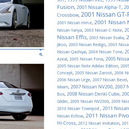
Fusion
2001 Nissan Alpha-T
20
,
,
2001 Nissan GT-
Crossbow
,
2001 Nissan N
2001 Nissan mm.e
,
2
Nissan Yanya
,
2003 Nissan C-Note
,
Nissan Effis
2
,
2003 Nissan Evalia
,
Jikoo
,
2003 Nissan Redigo
,
2003 Nissa
2
Nissan Qashqai
,
2004 Nissan Tone
,
2005 Niss
Azeal
,
2005 Nissan Foria
,
2005 Nissan Note Adidas Edition
,
2005
Concept
,
2005 Nissan Zaroot
,
2006 N
2006 Nissan Urge
,
2007 Nissan Bevel
2007 Nissan NV200
2007 N
Mixim
,
,
2008 Nissan Denki Cube
20
Box
,
,
Glider
,
2009 Nissan NV2500
,
2009 Nis
2011 Nissan
2010 Nissan Townpod
,
2011 Nissan Pivo
Nissan Esflow
,
Hi-Cross
,
2012 Nissan Invitation
,
201