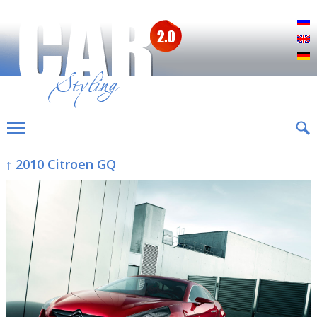
Р
E
D
↑ 2010 Citroen GQ