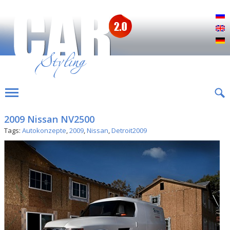
Р
E
D
2009 Nissan NV2500
Tags:
Autokonzepte
,
2009
,
Nissan
,
Detroit2009