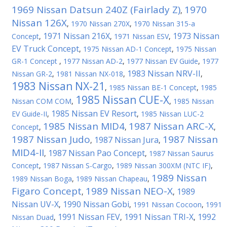
1969 Nissan Datsun 240Z (Fairlady Z)
1970
,
Nissan 126X
,
1970 Nissan 270X
,
1970 Nissan 315-a
1971 Nissan 216X
1973 Nissan
Concept
,
,
1971 Nissan ESV
,
EV Truck Concept
,
1975 Nissan AD-1 Concept
,
1975 Nissan
GR-1 Concept
,
1977 Nissan AD-2
,
1977 Nissan EV Guide
,
1977
1983 Nissan NRV-II
Nissan GR-2
,
1981 Nissan NX-018
,
,
1983 Nissan NX-21
,
1985 Nissan BE-1 Concept
,
1985
1985 Nissan CUE-X
Nissan COM COM
,
,
1985 Nissan
1985 Nissan EV Resort
EV Guide-II
,
,
1985 Nissan LUC-2
1985 Nissan MID4
1987 Nissan ARC-X
Concept
,
,
,
1987 Nissan Judo
1987 Nissan
1987 Nissan Jura
,
,
MID4-II
1987 Nissan Pao Concept
,
,
1987 Nissan Saurus
Concept
,
1987 Nissan S-Cargo
,
1989 Nissan 300XM (NTC IF)
,
1989 Nissan
1989 Nissan Boga
,
1989 Nissan Chapeau
,
Figaro Concept
1989 Nissan NEO-X
1989
,
,
Nissan UV-X
1990 Nissan Gobi
,
,
1991 Nissan Cocoon
,
1991
1991 Nissan FEV
1991 Nissan TRI-X
1992
Nissan Duad
,
,
,