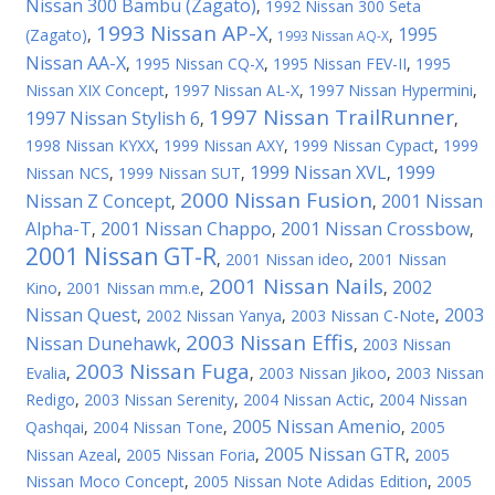
Nissan 300 Bambu (Zagato)
,
1992 Nissan 300 Seta
1993 Nissan AP-X
1995
(Zagato)
,
,
,
1993 Nissan AQ-X
Nissan AA-X
,
1995 Nissan CQ-X
,
1995 Nissan FEV-II
,
1995
Nissan XIX Concept
,
1997 Nissan AL-X
,
1997 Nissan Hypermini
,
1997 Nissan TrailRunner
1997 Nissan Stylish 6
,
,
1998 Nissan KYXX
,
1999 Nissan AXY
,
1999 Nissan Cypact
,
1999
1999 Nissan XVL
1999
Nissan NCS
,
1999 Nissan SUT
,
,
2000 Nissan Fusion
Nissan Z Concept
2001 Nissan
,
,
Alpha-T
2001 Nissan Chappo
2001 Nissan Crossbow
,
,
,
2001 Nissan GT-R
,
2001 Nissan ideo
,
2001 Nissan
2001 Nissan Nails
2002
Kino
,
2001 Nissan mm.e
,
,
Nissan Quest
2003
,
2002 Nissan Yanya
,
2003 Nissan C-Note
,
2003 Nissan Effis
Nissan Dunehawk
,
,
2003 Nissan
2003 Nissan Fuga
Evalia
,
,
2003 Nissan Jikoo
,
2003 Nissan
Redigo
,
2003 Nissan Serenity
,
2004 Nissan Actic
,
2004 Nissan
2005 Nissan Amenio
Qashqai
,
2004 Nissan Tone
,
,
2005
2005 Nissan GTR
Nissan Azeal
,
2005 Nissan Foria
,
,
2005
Nissan Moco Concept
,
2005 Nissan Note Adidas Edition
,
2005