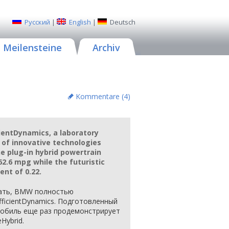
Русский
|
English
|
Deutsch
Meilensteine
Archiv
Kommentare (
4
)
ientDynamics, a laboratory
of innovative technologies
he plug-in hybrid powertrain
2.6 mpg while the futuristic
ent of 0.22.
ать, BMW полностью
fficientDynamics. Подготовленный
мобиль еще раз продемонстрирует
Hybrid.