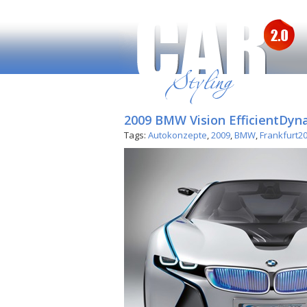
2009 BMW Vision EfficientDyn
Tags:
Autokonzepte
,
2009
,
BMW
,
Frankfurt2