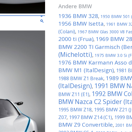
Andere
BMW
1936 BMW 328
,
1950 BMW 501 (P
1956 BMW Isetta
,
1961 BMW 32
(Colani)
,
1967 BMW Glas 3000 V8 Fas
2000 ti (Frua)
1969 BMW 280
,
BMW 2200 TI Garmisch (Ber
(Michelotti)
,
1975 BMW 3.0 Si (F
1976 BMW Karmann Asso di 
BMW M1 (ItalDesign)
1981 B
,
1989 BM
1988 BMW Z1 Break
,
(ItalDesign)
1991 BMW Na
,
1992 BMW Col
BMW Z11 (E1)
,
BMW Nazca C2 Spider (It
1995 BMW Z18
1995 BMW Z21 (Ju
,
Z07
1997 BMW Z14 (C1)
1999 B
,
,
BMW Z9 Convertible
,
2001 BM