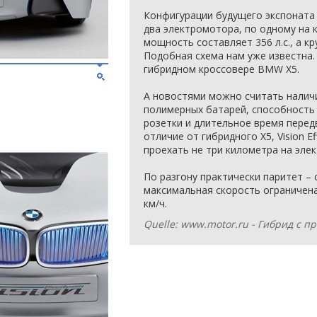
Конфигурации будущего экспоната 
два электромотора, по одному на 
мощность составляет 356 л.с., а к
Подобная схема нам уже известна.
гибридном кроссовере BMW X5.
А новостями можно считать налич
полимерных батарей, способность
розетки и длительное время передв
отличие от гибридного X5, Vision E
проехать не три километра на элек
По разгону практически паритет – с 
максимальная скорость ограничена
км/ч.
Quelle: www.motor.ru - Гибрид с 