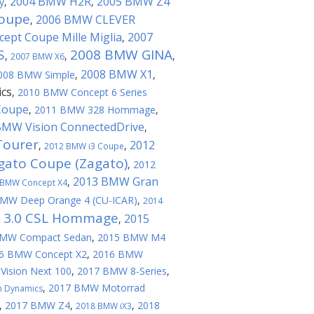
2004 BMW H2R
2005 BMW Z4
y
,
,
coupe
2006 BMW CLEVER
,
pt Coupe Mille Miglia
2007
,
S
2008 BMW GINA
,
,
,
2007 BMW X6
2008 BMW X1
008 BMW Simple
,
,
ics
,
2010 BMW Concept 6 Series
Coupe
,
2011 BMW 328 Hommage
,
BMW Vision ConnectedDrive
,
Tourer
2012
,
,
2012 BMW i3 Coupe
ato Coupe (Zagato)
,
2012
2013 BMW Gran
,
 BMW Concept X4
MW Deep Orange 4 (CU-ICAR)
,
2014
 3.0 CSL Hommage
2015
,
BMW Compact Sedan
,
2015 BMW M4
6 BMW Concept X2
,
2016 BMW
ision Next 100
,
2017 BMW 8-Series
,
,
2017 BMW Motorrad
n Dynamics
,
2017 BMW Z4
,
,
2018
2018 BMW iX3