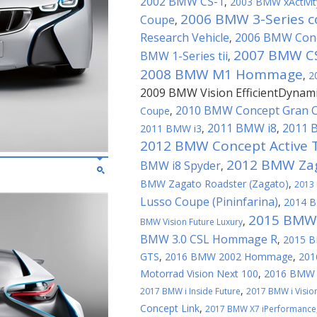
2002 BMW CS-1
,
2003 BMW xActivit
2006 BMW 3-Series 
Coupe
,
Research Vehicle
2006 BMW Conce
,
2007 BMW C
BMW 1-Series tii
,
2008 BMW M1 Hommage
,
2
2009 BMW Vision EfficientDynam
2010 BMW Concept Gran 
Coupe
,
2011 BMW i8
2011 
2011 BMW i3
,
,
2012 BMW Concept Active 
2012 BMW Zag
BMW i8 Spyder
,
BMW Zagato Roadster (Zagato)
,
2013
Lusso Coupe (Pininfarina)
,
2014 B
2015 BMW
,
BMW Vision Future Luxury
BMW 3.0 CSL Hommage R
,
2015 
GTS
,
2016 BMW 2002 Hommage
,
201
Motorrad Vision Next 100
,
2016 BMW V
,
2017 BMW i Inside Future
2017 BMW i Visio
Concept Link
,
2017 BMW X7 iPerformance