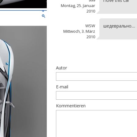
999
i love this car
Montag, 25. Januar
2010
WSW
шедеврально....
Mittwoch, 3. März
2010
Autor
E-mail
Kommentieren