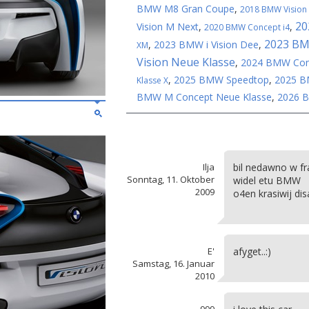
BMW M8 Gran Coupe
,
2018 BMW Vision 
20
Vision M Next
,
,
2020 BMW Concept i4
2023 BM
,
2023 BMW i Vision Dee
,
XM
Vision Neue Klasse
,
2024 BMW Con
,
2025 BMW Speedtop
,
2025 BM
Klasse X
BMW M Concept Neue Klasse
,
2026 B
Ilja
bil nedawno w fr
Sonntag, 11. Oktober
widel etu BMW
2009
o4en krasiwij dis
E'
afyget..:)
Samstag, 16. Januar
2010