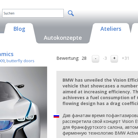
Blog
Ateliers
Autokonzepte
amics
Bewertung:
28
-3
+31
009
,
butterfly doors
BMW has unveiled the Vision Effic
vehicle that showcases a number 
aimed at increasing efficiency. T
achiveves a fuel consumption of 6
flowing design has a drag coeffici
Дав фанатам время пофантазиров
рассекретила свой концерт Vision E
для Франкфуртского салона, авто
фирменную технологию BMW Active