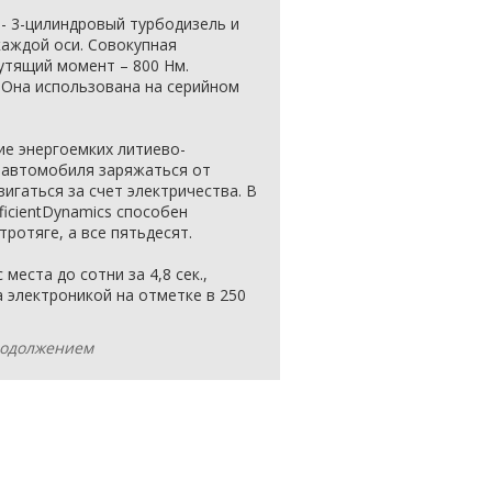
- 3-цилиндровый турбодизель и
каждой оси. Совокупная
рутящий момент – 800 Нм.
 Она использована на серийном
ие энергоемких литиево-
 автомобиля заряжаться от
игаться за счет электричества. В
fficientDynamics способен
тротяге, а все пятьдесят.
места до сотни за 4,8 сек.,
 электроникой на отметке в 250
продолжением