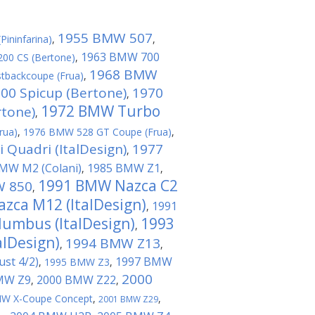
1955 BMW 507
ininfarina)
,
,
1963 BMW 700
00 CS (Bertone)
,
1968 BMW
tbackcoupe (Frua)
,
0 Spicup (Bertone)
1970
,
1972 BMW Turbo
tone)
,
rua)
,
1976 BMW 528 GT Coupe (Frua)
,
Quadri (ItalDesign)
1977
,
MW M2 (Colani)
1985 BMW Z1
,
,
1991 BMW Nazca C2
W 850
,
zca M12 (ItalDesign)
1991
,
umbus (ItalDesign)
1993
,
alDesign)
1994 BMW Z13
,
,
st 4/2)
1997 BMW
,
1995 BMW Z3
,
2000
MW Z9
2000 BMW Z22
,
,
W X-Coupe Concept
,
,
2001 BMW Z29