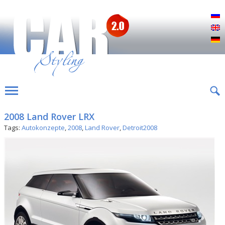
Р
E
D
2008 Land Rover LRX
Tags:
Autokonzepte
,
2008
,
Land Rover
,
Detroit2008