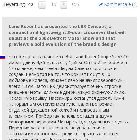
Bewertung:
40
-15
+55
Kommentare (
1
)
Land Rover has presented the LRX Concept, a
compact and lightweight 3-door crossover that will
debut at the 2008 Detroit Motor Show and that
previews a bold evolution of the brand's design.
Что же представляет из себя Land Rover Coupe SUV? Он
имеет длину 4,35 м, высоту 1,55 м. Он на 7 см короче и
12 см ниже, чем Freelander, на базе которого он и
создан. Несмотря на то, что концепт обут в 20-
дюймовые колеса, клиренс явно не лэндроверовский -
всего 13 см. Зато LRX демонстрирует очень строгие
внешние черты: длинные двери, узкую оконную линию,
наклонную крышу. Пассажиры останутся довольными
панорамным остеклением купе. Салон встречает
отделкой двухцветной кожей и полированным
алюминием. Приборная панель оснащена двумя
сенсорными экранами. Четыре индивидуальных сиденья.
Передние разделены консолью управления с
несколькими кнопками, среди которых выделяется
селектор привода. Настоящий Хай-Тек.