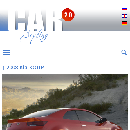
Р
E
D
↑ 2008 Kia KOUP