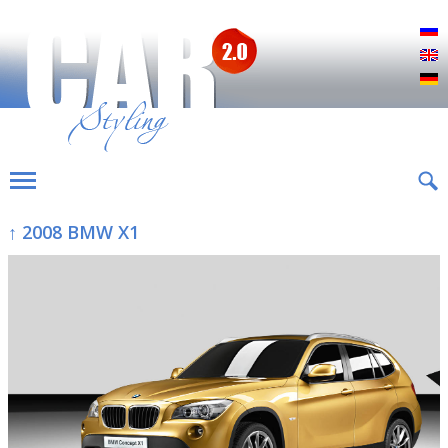
Р
E
D
↑ 2008 BMW X1