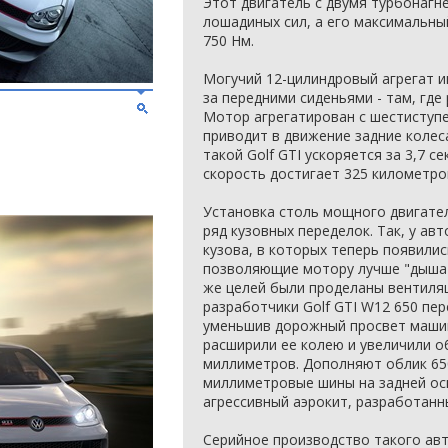
Этот двигатель с двумя турбонагн
лошадиных сил, а его максимальн
750 Нм.
Могучий 12-цилиндровый агрегат 
за передними сиденьями - там, где
Мотор агрегатирован с шестиступ
приводит в движение задние колеса
такой Golf GTI ускоряется за 3,7 с
скорость достигает 325 километров
Установка столь мощного двигател
ряд кузовных переделок. Так, у ав
кузова, в которых теперь появили
позволяющие мотору лучше "дышать
же целей были проделаны вентиля
разработчики Golf GTI W12 650 пер
уменьшив дорожный просвет машин
расширили ее колею и увеличили о
миллиметров. Дополняют облик 650
миллиметровые шины на задней оси
агрессивный аэрокит, разработанн
Серийное производство такого авт