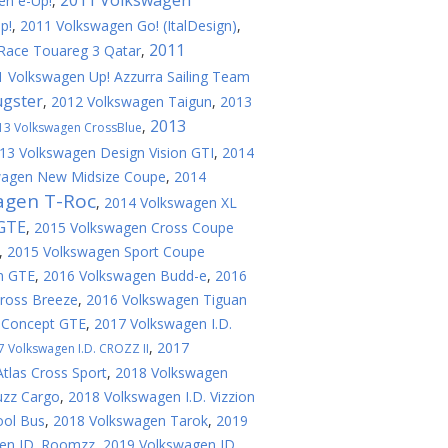
2011 Volkswagen
en e-Up!
,
p!
,
2011 Volkswagen Gо! (ItalDesign)
,
2011
Race Touareg 3 Qatar
,
 Volkswagen Up! Azzurra Sailing Team
ugster
,
2012 Volkswagen Taigun
,
2013
2013
,
13 Volkswagen CrossBlue
13 Volkswagen Design Vision GTI
,
2014
wagen New Midsize Coupe
,
2014
agen T-Roc
,
2014 Volkswagen XL
 GTE
,
2015 Volkswagen Cross Coupe
,
2015 Volkswagen Sport Coupe
n GTE
,
2016 Volkswagen Budd-e
,
2016
ross Breeze
,
2016 Volkswagen Tiguan
 Concept GTE
,
2017 Volkswagen I.D.
,
2017
7 Volkswagen I.D. CROZZ II
tlas Cross Sport
,
2018 Volkswagen
uzz Cargo
,
2018 Volkswagen I.D. Vizzion
ool Bus
,
2018 Volkswagen Tarok
,
2019
en ID. Roomzz
,
2019 Volkswagen ID.