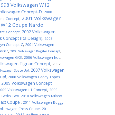
1998 Volkswagen W12
olkswagen Concept-D
,
2000
2001 Volkswagen
une Concept
,
n W12 Coupe Nardo
2002 Volkswagen
tre Concept
,
 Concept (ItalDesign)
,
2003
gen Concept C
,
2004 Volkswagen
acer
,
,
2005 Volkswagen Ragster Concept
lkswagen GX3
,
2006 Volkswagen Iroc
,
olkswagen Tiguan Concept
,
2007
2007 Volkswagen
,
lkswagen Space Up!
up!
,
2008 Volkswagen Caddy Topos
2009 Volkswagen Concept
,
2009 Volkswagen L1 Concept
,
2009
Berlin Taxi
,
2010 Volkswagen Milano
pact Coupe
,
2011 Volkswagen Buggy
olkswagen Cross Coupe
,
2011