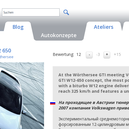
Blog
Ateliers
Autokonzepte
 650
Bewertung:
12
-3
+15
thersee
At the Wörthersee GTI meeting V
GTI W12-650 concept, the most po
with a biturbo W12 engine deliveri
reach 325 km/h and features a u
На проходящее в Австрии тюнерс
2007 компания Volkswagen прив
Экспериментальный среднемоторны
форсированным 12-цилиндровым мот