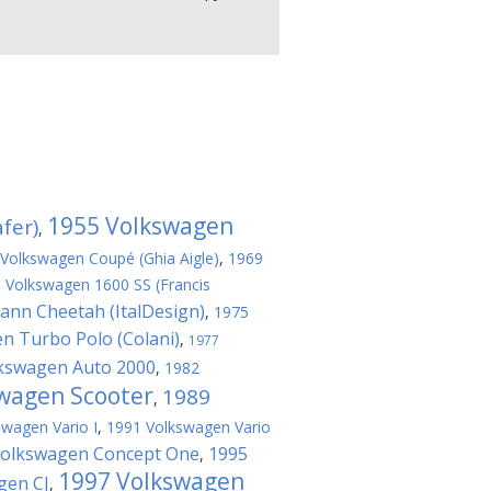
1955 Volkswagen
fer)
,
Volkswagen Coupé (Ghia Aigle)
,
1969
 Volkswagen 1600 SS (Francis
nn Cheetah (ItalDesign)
,
1975
n Turbo Polo (Colani)
,
1977
kswagen Auto 2000
,
1982
wagen Scooter
1989
,
wagen Vario I
,
1991 Volkswagen Vario
Volkswagen Concept One
1995
,
1997 Volkswagen
gen CJ
,