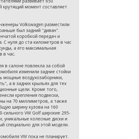
етателями развивает 650
ый крутящий момент составляет
инженеры Volkswagen разместили
 раньше был задний "диван".
енчатой коробкой передач и
. С нуля до ста километров в час
екунды, а его максимальная
 в час.
я в салоне повлекла за собой
томобиля изменили задние стойки
сь мощные воздухозаборники,
", а в задних крыльях для тех
ционные щели. Кроме того,
енесли крепления подвески,
ы на 70 миллиметров, а также
бщую ширину кузова на 160
-сильного VW Golf широкие 295-
, уникальные колесные диски и
ый специально для этой модели.
омобиля VW пока не планирует.