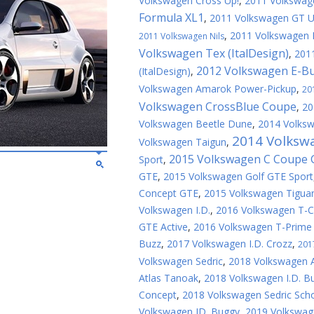
Volkswagen Cross Up!
,
2011 Volkswag
Formula XL1
,
2011 Volkswagen GT U
,
2011 Volkswagen 
2011 Volkswagen Nils
Volkswagen Tex (ItalDesign)
,
2011
2012 Volkswagen E-B
(ItalDesign)
,
Volkswagen Amarok Power-Pickup
,
20
Volkswagen CrossBlue Coupe
,
20
Volkswagen Beetle Dune
,
2014 Volks
2014 Volksw
Volkswagen Taigun
,
2015 Volkswagen C Coupe
Sport
,
GTE
,
2015 Volkswagen Golf GTE Sport
Concept GTE
,
2015 Volkswagen Tigua
Volkswagen I.D.
,
2016 Volkswagen T-C
GTE Active
,
2016 Volkswagen T-Prime
Buzz
,
2017 Volkswagen I.D. Crozz
,
201
Volkswagen Sedric
,
2018 Volkswagen A
Atlas Tanoak
,
2018 Volkswagen I.D. B
Concept
,
2018 Volkswagen Sedric Sch
Volkswagen ID. Buggy
,
2019 Volkswag