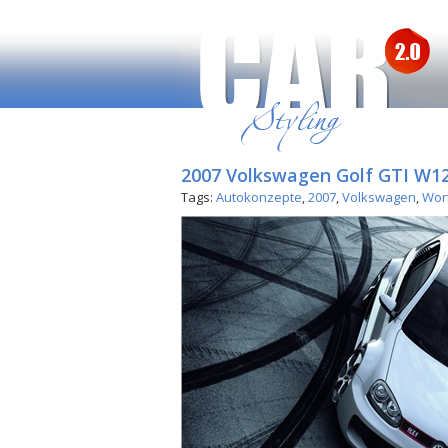
2007 Volkswagen Golf GTI W12
Tags:
Autokonzepte
,
2007
,
Volkswagen
,
Wor