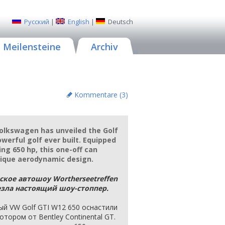
Русский
|
English
|
Deutsch
Meilensteine
Archiv
Kommentare (
3
)
olkswagen has unveiled the Golf
werful golf ever built. Equipped
ng 650 hp, this one-off can
nique aerodynamic design.
кое автошоу Wortherseetreffen
езла настоящий шоу-стоппер.
й VW Golf GTI W12 650 оснастили
ором от Bentley Continental GT.