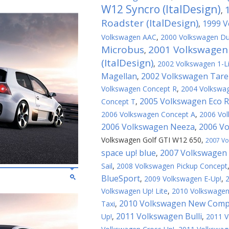
W12 Syncro (ItalDesign)
,
Roadster (ItalDesign)
1999 V
,
Volkswagen AAC
,
2000 Volkswagen D
Microbus
2001 Volkswage
,
(ItalDesign)
,
2002 Volkswagen 1-Li
Magellan
2002 Volkswagen Tarek
,
Volkswagen Concept R
,
2004 Volkswa
2005 Volkswagen Eco R
Concept T
,
2006 Volkswagen Concept A
,
2006 Vo
2006 Volkswagen Neeza
2006 V
,
Volkswagen Golf GTI W12 650
,
2007 Vo
space up! blue
2007 Volkswagen 
,
Sail
,
2008 Volkswagen Pickup Concept
BlueSport
,
2009 Volkswagen E-Up!
,
Volkswagen Up! Lite
,
2010 Volkswagen 
2010 Volkswagen New Com
Taxi
,
2011 Volkswagen Bulli
Up!
,
,
2011 V