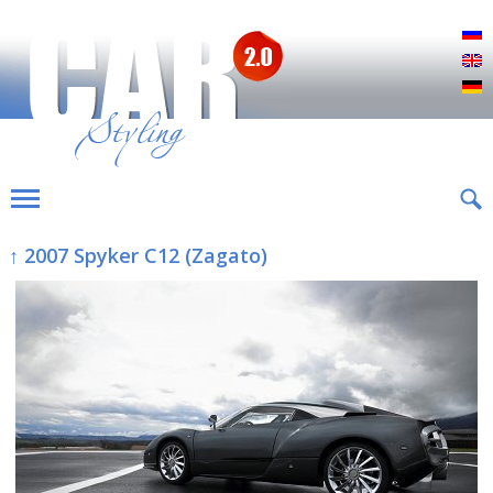
Р
E
D
↑ 2007 Spyker C12 (Zagato)