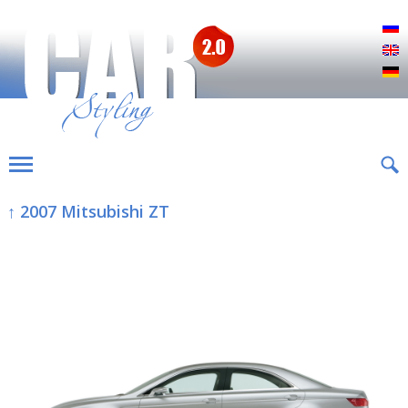
Р
E
D
↑ 2007 Mitsubishi ZT