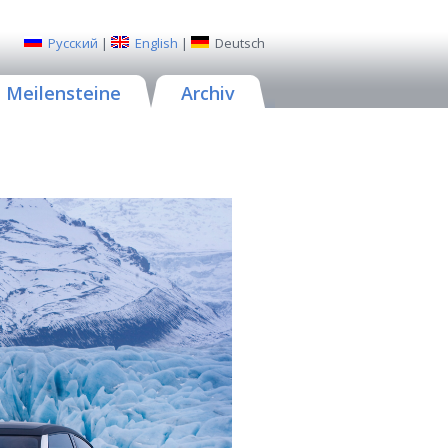
Русский
|
English
|
Deutsch
Meilensteine
Archiv