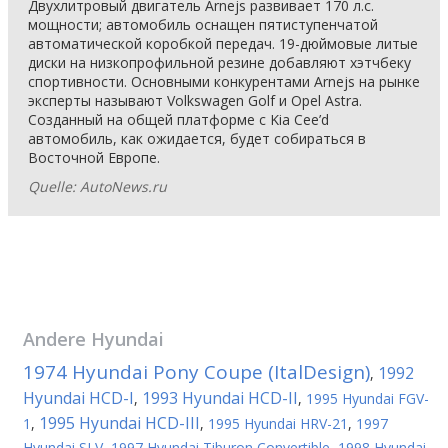
Двухлитровый двигатель Arnejs развивает 170 л.с.
мощности; автомобиль оснащен пятиступенчатой
автоматической коробкой передач. 19-дюймовые литые
диски на низкопрофильной резине добавляют хэтчбеку
спортивности. Основными конкурентами Arnejs на рынке
эксперты называют Volkswagen Golf и Opel Astra.
Созданный на общей платформе с Kia Cee’d
автомобиль, как ожидается, будет собираться в
Восточной Европе.
Quelle: AutoNews.ru
Andere
Hyundai
1974 Hyundai Pony Coupe (ItalDesign)
1992
,
Hyundai HCD-I
1993 Hyundai HCD-II
,
,
1995 Hyundai FGV-
1995 Hyundai HCD-III
1
,
,
1995 Hyundai HRV-21
,
1997
Hyundai SLV
,
1997 Hyundai Tiburon Convertible
,
1998 Hyundai