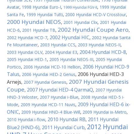
Avatar
,
1998 Hyundai Euro-I
,
,
1999 Hyundai
1999 Hyundai FGV-II
Santa Fe
,
1999 Hyundai Tutti
,
2000 Hyundai HCD-V Crosstour
,
2000 Hyundai NEOS
,
2001 Hyundai Clix
,
2001 Hyundai
2002 Hyundai Coupe Aero
HCD-6
,
2001 Hyundai TB
,
,
2002 Hyundai HIC
2002 Hyundai HCD-7
,
,
2002 Hyundai Santa
Fe Mountaineer
,
2003 Hyundai CCS
,
2003 Hyundai NEOS-II
,
2004 Hyundai HCD-8
2003 Hyundai OLV
,
2004 Hyundai E3
,
,
2005 Hyundai HED-1
,
2005 Hyundai NEOS-III
,
2005 Hyundai
2006 Hyundai HCD-9
Portico
,
2006 Hyundai HCD-10 Hellion
,
Talus
2006 Hyundai HED-3
,
2006 Hyundai HED-2 Genus
,
2007 Hyundai Genesis
Arnejs
,
2007 Hyundai Genesis
,
Coupe
2007 Hyundai HED-4 QarmaQ
,
,
2007 Hyundai
HND-3 Veloster
,
2007 Hyundai i-Blue
,
2008 Hyundai HED-5 i-
2009 Hyundai HED-6 ix-
Mode
,
2009 Hyundai HCD-11 Nuvis
,
ONIC
,
2009 Hyundai HND-4 Blue-Will
,
2009 Hyundai ix-Metro
,
2010 Hyundai RB
2011 Hyundai
2010 Hyundai i-flow
,
,
2012 Hyundai
Blue2 (HND-6)
2011 Hyundai Curb
,
,