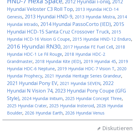
HND-7 Hexa Space
2012 Hyundai i-oniq
2012
,
,
Hyundai Veloster C3 Roll Top
,
2013 Hyundai HCD-14
2013 Hyundai HND-9
Genesis
,
,
2013 Hyundai Mistra
,
2014
2014 Hyundai PassoCorto (IED)
2015
Hyundai Intrado
,
,
Hyundai HCD-15 Santa Cruz Crossover Truck
,
2015
Hyundai HCD-16 Vision G Coupe
,
2015 Hyundai HND-12 Enduro
,
2016 Hyundai RN30
,
2017 Hyundai FE Fuel Cell
,
2018
Hyundai HDC-1 Le Fil Rouge
,
2018 Hyundai HDC-2
Grandmaster
,
2018 Hyundai Kite (IED)
,
2019 Hyundai 45
,
2019
Hyundai HDC-6 Neptune
,
2019 Hyundai HDC-7 Vision T
,
2020
Hyundai Prophecy
,
2021 Hyundai Heritage Series Grandeur
,
2021 Hyundai Pony EV
2022
,
2021 Hyundai SEVEN
,
Hyundai N Vision 74
2023 Hyundai Pony Coupe (GFG
,
Style)
,
2024 Hyundai Initium
,
2025 Hyundai Concept Three
,
2025 Hyundai Crater
,
2025 Hyundai Insteroid
,
2026 Hyundai
Boulder
,
2026 Hyundai Earth
,
2026 Hyundai Venus
Diskutieren