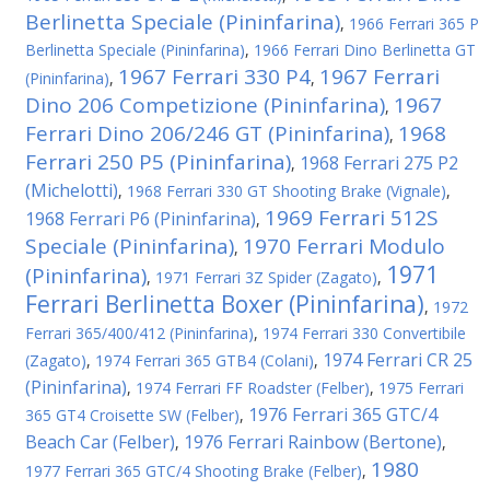
Berlinetta Speciale (Pininfarina)
,
1966 Ferrari 365 P
Berlinetta Speciale (Pininfarina)
,
1966 Ferrari Dino Berlinetta GT
1967 Ferrari 330 P4
1967 Ferrari
(Pininfarina)
,
,
Dino 206 Competizione (Pininfarina)
1967
,
Ferrari Dino 206/246 GT (Pininfarina)
1968
,
Ferrari 250 P5 (Pininfarina)
1968 Ferrari 275 P2
,
(Michelotti)
,
1968 Ferrari 330 GT Shooting Brake (Vignale)
,
1969 Ferrari 512S
1968 Ferrari P6 (Pininfarina)
,
Speciale (Pininfarina)
1970 Ferrari Modulo
,
1971
(Pininfarina)
,
1971 Ferrari 3Z Spider (Zagato)
,
Ferrari Berlinetta Boxer (Pininfarina)
,
1972
Ferrari 365/400/412 (Pininfarina)
,
1974 Ferrari 330 Convertibile
1974 Ferrari CR 25
(Zagato)
,
1974 Ferrari 365 GTB4 (Colani)
,
(Pininfarina)
,
1974 Ferrari FF Roadster (Felber)
,
1975 Ferrari
1976 Ferrari 365 GTC/4
365 GT4 Croisette SW (Felber)
,
Beach Car (Felber)
1976 Ferrari Rainbow (Bertone)
,
,
1980
1977 Ferrari 365 GTC/4 Shooting Brake (Felber)
,