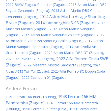
2012 BMW Zagato Roadster (Zagato)
,
2013 Aston Martin DB9
Spyder Centennial (Zagato)
,
2013 Aston Martin DBS Coupe
2014 Aston Martin Virage Shooting
Centennial (Zagato)
,
Brake (Zagato)
2014 Lamborghini 5-95 (Zagato)
,
,
2015
Maserati Mostro (Zagato)
,
2016 Aston Martin Vanquish
(Zagato)
,
2016 Aston Martin Vanquish Volante (Zagato)
,
2017
Aston Martin Vanquish Shooting Brake (Zagato)
,
2017 Aston
Martin Vanquish Speedster (Zagato)
,
2017 Iso Rivolta Vision
Gran Turismo (Zagato)
,
2020 Aston Martin DBS GT (Zagato)
,
2022 Alfa Romeo Giulia SWB
2020 Iso Rivolta GTZ (Zagato)
,
(Zagato)
,
2022 Maserati Mostro Barchetta (Zagato)
,
2024
,
2025 Alfa Romeo 8C DoppiaCoda
Alpine AGTZ Twin Tail (Zagato)
(Zagato)
,
2025 Capricorn 01 (Zagato)
Andere
Ferrari
1948 Ferrari 166 MM
1948 Ferrari 166 Inter (Touring)
,
Panoramica (Zagato)
,
1949 Ferrari 166 MM 'Barchetta'
(Touring)
,
1950 Ferrari 195 Inter (Ghia)
,
1951 Ferrari Inter