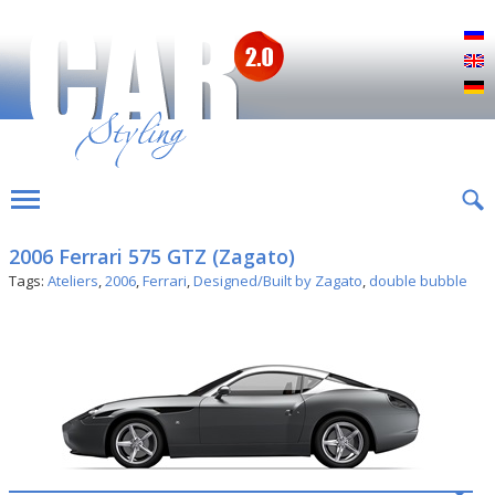
Р
E
D
2006 Ferrari 575 GTZ (Zagato)
Tags:
Ateliers
,
2006
,
Ferrari
,
Designed/Built by Zagato
,
double bubble