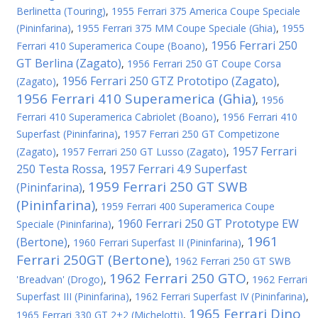
Berlinetta (Touring)
,
1955 Ferrari 375 America Coupe Speciale
(Pininfarina)
,
1955 Ferrari 375 MM Coupe Speciale (Ghia)
,
1955
1956 Ferrari 250
Ferrari 410 Superamerica Coupe (Boano)
,
GT Berlina (Zagato)
,
1956 Ferrari 250 GT Coupe Corsa
1956 Ferrari 250 GTZ Prototipo (Zagato)
(Zagato)
,
,
1956 Ferrari 410 Superamerica (Ghia)
,
1956
Ferrari 410 Superamerica Cabriolet (Boano)
,
1956 Ferrari 410
Superfast (Pininfarina)
,
1957 Ferrari 250 GT Competizone
1957 Ferrari
(Zagato)
,
1957 Ferrari 250 GT Lusso (Zagato)
,
250 Testa Rossa
1957 Ferrari 4.9 Superfast
,
1959 Ferrari 250 GT SWB
(Pininfarina)
,
(Pininfarina)
,
1959 Ferrari 400 Superamerica Coupe
1960 Ferrari 250 GT Prototype EW
Speciale (Pininfarina)
,
1961
(Bertone)
,
1960 Ferrari Superfast II (Pininfarina)
,
Ferrari 250GT (Bertone)
,
1962 Ferrari 250 GT SWB
1962 Ferrari 250 GTO
'Breadvan' (Drogo)
,
,
1962 Ferrari
Superfast III (Pininfarina)
,
1962 Ferrari Superfast IV (Pininfarina)
,
1965 Ferrari Dino
1965 Ferrari 330 GT 2+2 (Michelotti)
,