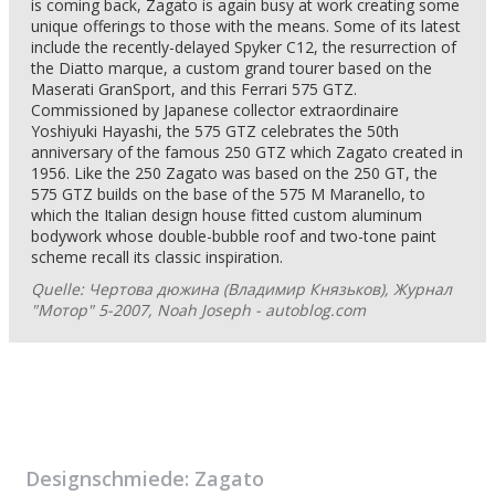
is coming back, Zagato is again busy at work creating some
unique offerings to those with the means. Some of its latest
include the recently-delayed Spyker C12, the resurrection of
the Diatto marque, a custom grand tourer based on the
Maserati GranSport, and this Ferrari 575 GTZ.
Commissioned by Japanese collector extraordinaire
Yoshiyuki Hayashi, the 575 GTZ celebrates the 50th
anniversary of the famous 250 GTZ which Zagato created in
1956. Like the 250 Zagato was based on the 250 GT, the
575 GTZ builds on the base of the 575 M Maranello, to
which the Italian design house fitted custom aluminum
bodywork whose double-bubble roof and two-tone paint
scheme recall its classic inspiration.
Quelle: Чертова дюжина (Владимир Князьков), Журнал
"Мотор" 5-2007, Noah Joseph - autoblog.com
Designschmiede:
Zagato