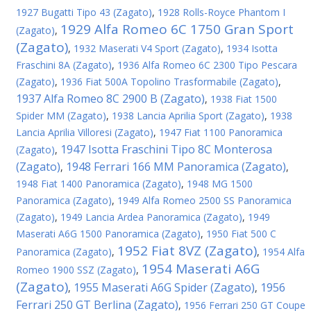
1927 Bugatti Tipo 43 (Zagato)
,
1928 Rolls-Royce Phantom I
1929 Alfa Romeo 6C 1750 Gran Sport
(Zagato)
,
(Zagato)
,
1932 Maserati V4 Sport (Zagato)
,
1934 Isotta
Fraschini 8A (Zagato)
,
1936 Alfa Romeo 6C 2300 Tipo Pescara
(Zagato)
,
1936 Fiat 500A Topolino Trasformabile (Zagato)
,
1937 Alfa Romeo 8C 2900 B (Zagato)
,
1938 Fiat 1500
Spider MM (Zagato)
,
1938 Lancia Aprilia Sport (Zagato)
,
1938
Lancia Aprilia Villoresi (Zagato)
,
1947 Fiat 1100 Panoramica
1947 Isotta Fraschini Tipo 8C Monterosa
(Zagato)
,
(Zagato)
1948 Ferrari 166 MM Panoramica (Zagato)
,
,
1948 Fiat 1400 Panoramica (Zagato)
,
1948 MG 1500
Panoramica (Zagato)
,
1949 Alfa Romeo 2500 SS Panoramica
(Zagato)
,
1949 Lancia Ardea Panoramica (Zagato)
,
1949
Maserati A6G 1500 Panoramica (Zagato)
,
1950 Fiat 500 C
1952 Fiat 8VZ (Zagato)
Panoramica (Zagato)
,
,
1954 Alfa
1954 Maserati A6G
Romeo 1900 SSZ (Zagato)
,
(Zagato)
1955 Maserati A6G Spider (Zagato)
1956
,
,
Ferrari 250 GT Berlina (Zagato)
,
1956 Ferrari 250 GT Coupe