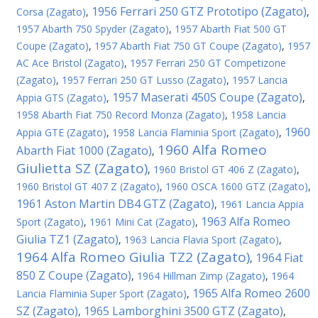
1956 Ferrari 250 GTZ Prototipo (Zagato)
Corsa (Zagato)
,
,
1957 Abarth 750 Spyder (Zagato)
,
1957 Abarth Fiat 500 GT
Coupe (Zagato)
,
1957 Abarth Fiat 750 GT Coupe (Zagato)
,
1957
AC Ace Bristol (Zagato)
,
1957 Ferrari 250 GT Competizone
(Zagato)
,
1957 Ferrari 250 GT Lusso (Zagato)
,
1957 Lancia
1957 Maserati 450S Coupe (Zagato)
Appia GTS (Zagato)
,
,
1958 Abarth Fiat 750 Record Monza (Zagato)
,
1958 Lancia
1960
Appia GTE (Zagato)
,
1958 Lancia Flaminia Sport (Zagato)
,
1960 Alfa Romeo
Abarth Fiat 1000 (Zagato)
,
Giulietta SZ (Zagato)
,
1960 Bristol GT 406 Z (Zagato)
,
1960 Bristol GT 407 Z (Zagato)
,
1960 OSCA 1600 GTZ (Zagato)
,
1961 Aston Martin DB4 GTZ (Zagato)
,
1961 Lancia Appia
1963 Alfa Romeo
Sport (Zagato)
,
1961 Mini Cat (Zagato)
,
Giulia TZ1 (Zagato)
,
1963 Lancia Flavia Sport (Zagato)
,
1964 Alfa Romeo Giulia TZ2 (Zagato)
1964 Fiat
,
850 Z Coupe (Zagato)
,
1964 Hillman Zimp (Zagato)
,
1964
1965 Alfa Romeo 2600
Lancia Flaminia Super Sport (Zagato)
,
SZ (Zagato)
1965 Lamborghini 3500 GTZ (Zagato)
,
,