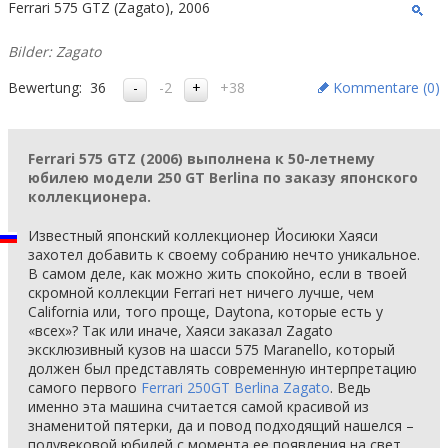
Ferrari 575 GTZ (Zagato), 2006
Bilder: Zagato
Bewertung:
36
-2
+38
Kommentare (
0
)
Ferrari 575 GTZ (2006) выполнена к 50-летнему
юбилею модели 250 GT Berlina по заказу японского
коллекционера.
Известный японский коллекционер Йосиюки Хаяси
захотел добавить к своему собранию нечто уникальное.
В самом деле, как можно жить спокойно, если в твоей
скромной коллекции Ferrari нет ничего лучше, чем
California или, того проще, Daytona, которые есть у
«всех»? Так или иначе, Хаяси заказал Zagato
эксклюзивный кузов на шасси 575 Maranello, который
должен был представлять современную интерпретацию
самого первого
Ferrari 250GT Berlina Zagato
. Ведь
именно эта машина считается самой красивой из
знаменитой пятерки, да и повод подходящий нашелся –
полувековой юбилей с момента ее появления на свет.