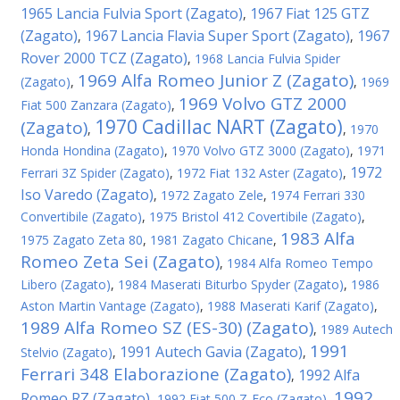
1965 Lancia Fulvia Sport (Zagato)
1967 Fiat 125 GTZ
,
(Zagato)
1967 Lancia Flavia Super Sport (Zagato)
1967
,
,
Rover 2000 TCZ (Zagato)
,
1968 Lancia Fulvia Spider
1969 Alfa Romeo Junior Z (Zagato)
(Zagato)
,
,
1969
1969 Volvo GTZ 2000
Fiat 500 Zanzara (Zagato)
,
1970 Cadillac NART (Zagato)
(Zagato)
,
,
1970
Honda Hondina (Zagato)
,
1970 Volvo GTZ 3000 (Zagato)
,
1971
1972
Ferrari 3Z Spider (Zagato)
,
1972 Fiat 132 Aster (Zagato)
,
Iso Varedo (Zagato)
,
1972 Zagato Zele
,
1974 Ferrari 330
Convertibile (Zagato)
,
1975 Bristol 412 Covertibile (Zagato)
,
1983 Alfa
1975 Zagato Zeta 80
,
1981 Zagato Chicane
,
Romeo Zeta Sei (Zagato)
,
1984 Alfa Romeo Tempo
Libero (Zagato)
,
1984 Maserati Biturbo Spyder (Zagato)
,
1986
Aston Martin Vantage (Zagato)
,
1988 Maserati Karif (Zagato)
,
1989 Alfa Romeo SZ (ES-30) (Zagato)
,
1989 Autech
1991
1991 Autech Gavia (Zagato)
Stelvio (Zagato)
,
,
Ferrari 348 Elaborazione (Zagato)
1992 Alfa
,
1992
Romeo RZ (Zagato)
,
1992 Fiat 500 Z-Eco (Zagato)
,