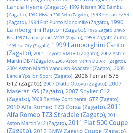
Lancia Hyena (Zagato)
1992 Nissan 300 Bambu
,
(Zagato)
1993 Ferrari FZ93
,
1992 Nissan 300 Seta (Zagato)
,
1996
(Zagato)
1994 Fiat Punto Monomille (Zagato)
,
,
Lamborghini Raptor (Zagato)
,
1996 Zagato Bravo
1998 Zagato Zuma
Bis
,
1997 Lamborghini LM003 (Zagato)
,
,
1999 Lamborghini Canto
1999 Iso City (Zagato)
,
(Zagato)
2001 Toyota VM180 (Zagato)
2002 Aston
,
,
Martin DB7 (Zagato)
,
2003 Aston Martin DB AR1 (Zagato)
,
2004 Aston Martin Vanquish Roadster (Zagato)
2005
,
2006 Ferrari 575
Lancia Ypsilon Sport (Zagato)
,
GTZ (Zagato)
2007
2007 Diatto Ottovu (Zagato)
,
,
Maserati GS (Zagato)
2007 Spyker C12
,
(Zagato)
2008 Bentley Continental GTZ (Zagato)
,
,
2011
2010 Alfa Romeo TZ3 Corsa (Zagato)
,
Alfa Romeo TZ3 Stradale (Zagato)
2011
,
2011 Fiat 500 Coupe
Aston Martin V12 (Zagato)
,
(Zagato)
2012 BMW Zagato Coupe (Zagato)
,
,