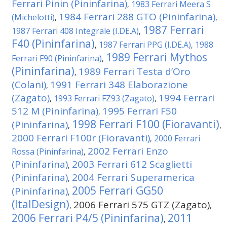
Ferrari Pinin (Pininfarina)
1983 Ferrari Meera S
,
1984 Ferrari 288 GTO (Pininfarina)
(Michelotti)
,
,
1987 Ferrari
1987 Ferrari 408 Integrale (I.DE.A)
,
F40 (Pininfarina)
1987 Ferrari PPG (I.DE.A)
1988
,
,
1989 Ferrari Mythos
Ferrari F90 (Pininfarina)
,
(Pininfarina)
1989 Ferrari Testa d’Oro
,
(Colani)
1991 Ferrari 348 Elaborazione
,
(Zagato)
1994 Ferrari
1993 Ferrari FZ93 (Zagato)
,
,
512 M (Pininfarina)
1995 Ferrari F50
,
1998 Ferrari F100 (Fioravanti)
(Pininfarina)
,
,
2000 Ferrari F100r (Fioravanti)
2000 Ferrari
,
2002 Ferrari Enzo
Rossa (Pininfarina)
,
(Pininfarina)
2003 Ferrari 612 Scaglietti
,
(Pininfarina)
2004 Ferrari Superamerica
,
2005 Ferrari GG50
(Pininfarina)
,
(ItalDesign)
2006 Ferrari 575 GTZ (Zagato)
,
,
2006 Ferrari P4/5 (Pininfarina)
2011
,