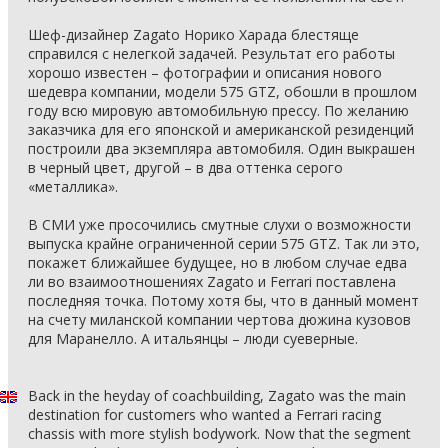
Шеф-дизайнер Zagato Норико Харада блестяще
справился с нелегкой задачей. Результат его работы
хорошо известен – фотографии и описания нового
шедевра компании, модели 575 GTZ, обошли в прошлом
году всю мировую автомобильную прессу. По желанию
заказчика для его японской и американской резиденций
построили два экземпляра автомобиля. Один выкрашен
в черный цвет, другой – в два оттенка серого
«металлика».
В СМИ уже просочились смутные слухи о возможности
выпуска крайне ограниченной серии 575 GTZ. Так ли это,
покажет ближайшее будущее, но в любом случае едва
ли во взаимоотношениях Zagato и Ferrari поставлена
последняя точка. Потому хотя бы, что в данный момент
на счету миланской компании чертова дюжина кузовов
для Маранелло. А итальянцы – люди суеверные.
Back in the heyday of coachbuilding, Zagato was the main
destination for customers who wanted a Ferrari racing
chassis with more stylish bodywork. Now that the segment