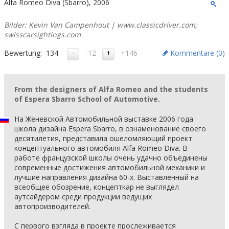
Alfa Romeo Diva (Sbarro), 2006
Bilder: Kevin Van Campenhout | www.classicdriver.com;
swisscarsightings.com
Bewertung:
134
-12
+146
Kommentare (
0
)
From the designers of Alfa Romeo and the students
of Espera Sbarro School of Automotive.
На Женевской Автомобильной выставке 2006 года
школа дизайна Espera Sbarro, в ознаменование своего
десятилетия, представила ошеломляющий проект
концептуального автомобиля Alfa Romeo Diva. В
работе французской школы очень удачно объединены
современные достижения автомобильной механики и
лучшие направления дизайна 60-х. Выставленный на
всеобщее обозрение, концепткар не выглядел
аутсайдером среди продукции ведущих
автопроизводителей.
С первого взгляда в проекте прослеживается