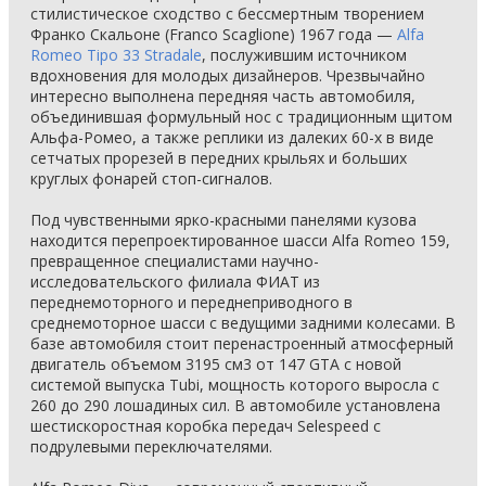
стилистическое сходство с бессмертным творением
Франко Скальоне (Franco Scaglione) 1967 года —
Alfa
Romeo Tipo 33 Stradale
, послужившим источником
вдохновения для молодых дизайнеров. Чрезвычайно
интересно выполнена передняя часть автомобиля,
объединившая формульный нос с традиционным щитом
Альфа-Ромео, а также реплики из далеких 60-х в виде
сетчатых прорезей в передних крыльях и больших
круглых фонарей стоп-сигналов.
Под чувственными ярко-красными панелями кузова
находится перепроектированное шасси Alfa Romeo 159,
превращенное специалистами научно-
исследовательского филиала ФИАТ из
переднемоторного и переднеприводного в
среднемоторное шасси с ведущими задними колесами. В
базе автомобиля стоит перенастроенный атмосферный
двигатель объемом 3195 см3 от 147 GTA с новой
системой выпуска Tubi, мощность которого выросла с
260 до 290 лошадиных сил. В автомобиле установлена
шестискоростная коробка передач Selespeed с
подрулевыми переключателями.