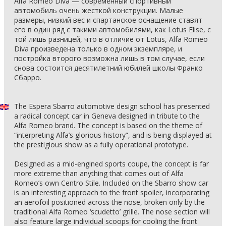
Alfa Romeo Diva — современный спортивный
автомобиль очень жесткой конструкции. Малые
размеры, низкий вес и спартанское оснащение ставят
его в один ряд с такими автомобилями, как Lotus Elise, с
той лишь разницей, что в отличие от Lotus, Alfa Romeo
Diva произведена только в одном экземпляре, и
постройка второго возможна лишь в том случае, если
снова состоится десятилетний юбилей школы Франко
Сбарро.
The Espera Sbarro automotive design school has presented
a radical concept car in Geneva designed in tribute to the
Alfa Romeo brand. The concept is based on the theme of
“interpreting Alfa’s glorious history”, and is being displayed at
the prestigious show as a fully operational prototype.
Designed as a mid-engined sports coupe, the concept is far
more extreme than anything that comes out of Alfa
Romeo’s own Centro Stile. Included on the Sbarro show car
is an interesting approach to the front spoiler, incorporating
an aerofoil positioned across the nose, broken only by the
traditional Alfa Romeo ‘scudetto’ grille. The nose section will
also feature large individual scoops for cooling the front