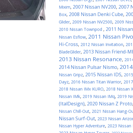
2007 Nissan NV200
2007 N
Mixim
,
,
2008 Nissan Denki Cube
20
Box
,
,
Glider
,
2009 Nissan NV2500
,
2009 Nis
2011 Nissan
2010 Nissan Townpod
,
2011 Nissan Pivo
Nissan Esflow
,
Hi-Cross
,
2012 Nissan Invitation
,
201
2013 Nissan Friend-M
BladeGlider
,
2013 Nissan Resonance
,
2014
2014
2014 Nissan Pulsar Nismo
,
2015 Nissan IDS
Nissan Gripz
,
,
2015
Dayz
,
2016 Nissan Titan Warrior
,
2017
2018 Nissan IMx KURO
,
2018 Nissan 
Nissan IMk
,
2019 Nissan IMq
,
2019 Ni
(ItalDesign)
2020 Nissan Z Proto
,
Nissan Chill-Out
,
2021 Nissan Hang-O
Nissan Surf-Out
,
2023 Nissan Arizo
Nissan Hyper Adventure
,
2023 Nissan 
2023 Nissan Hyper Tourer
,