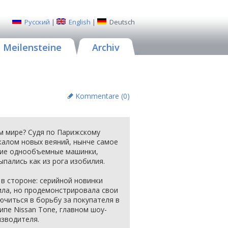
Русский
|
English
|
Deutsch
Meilensteine
Archiv
Kommentare (
0
)
м мире? Судя по Парижскому
калом новых веяний, нынче самое
кие однообъемные машинки,
пались как из рога изобилия.
 в стороне: серийной новинки
ила, но продемонстрировала свои
читься в борьбу за покупателя в
ипе Nissan Tone, главном шоу-
изводителя.