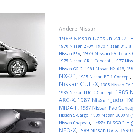
Andere
Nissan
1969 Nissan Datsun 240Z (Fa
1970 Nissan 270X
,
1970 Nissan 315-a
1973 Nissan EV Truck
Nissan ESV
,
1975 Nissan GR-1 Concept
,
1977 Nis
19
Nissan GR-2
,
1981 Nissan NX-018
,
NX-21
,
1985 Nissan BE-1 Concept
,
Nissan CUE-X
,
1985 Nissan EV G
1985 
1985 Nissan LUC-2 Concept
,
ARC-X
1987 Nissan Judo
198
,
,
MID4-II
1987 Nissan Pao Conce
,
Nissan S-Cargo
,
1989 Nissan 300XM (
1989 Nissan Fi
Nissan Chapeau
,
NEO-X
1989 Nissan UV-X
1990 
,
,