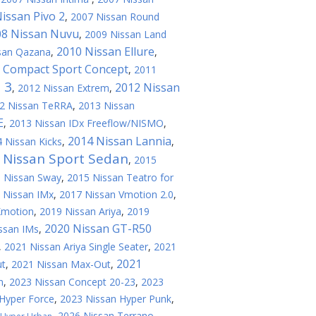
issan Pivo 2
,
2007 Nissan Round
08 Nissan Nuvu
,
2009 Nissan Land
2010 Nissan Ellure
san Qazana
,
,
 Compact Sport Concept
,
2011
 3
2012 Nissan
,
2012 Nissan Extrem
,
2 Nissan TeRRA
,
2013 Nissan
E
,
2013 Nissan IDx Freeflow/NISMO
,
2014 Nissan Lannia
 Nissan Kicks
,
,
 Nissan Sport Sedan
,
2015
 Nissan Sway
,
2015 Nissan Teatro for
 Nissan IMx
,
2017 Nissan Vmotion 2.0
,
Xmotion
,
2019 Nissan Ariya
,
2019
2020 Nissan GT-R50
ssan IMs
,
,
2021 Nissan Ariya Single Seater
,
2021
2021
ut
,
2021 Nissan Max-Out
,
n
,
2023 Nissan Concept 20-23
,
2023
Hyper Force
,
2023 Nissan Hyper Punk
,
,
2026 Nissan Terrano