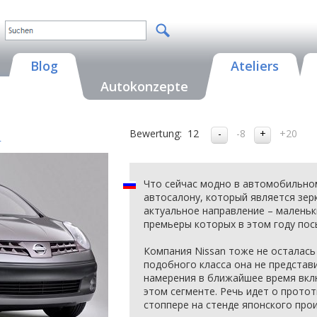
Blog
Ateliers
Autokonzepte
Bewertung:
12
-8
+20
4
Что сейчас модно в автомобильно
автосалону, который является зер
актуальное направление – малень
премьеры которых в этом году посы
Компания Nissan тоже не осталась
подобного класса она не представ
намерения в ближайшее время вклю
этом сегменте. Речь идет о протот
стоппере на стенде японского про