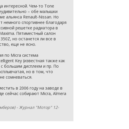
а интересной. Чем-то Tone
неудивительно – обе малышки
е альянса Renault-Nissan. Но
ит немного спортивнее благодаря
ссивной решетке радиатора в
 Maxima. Пятиместный салон
350Z, но останется ли все в
ство, еще не ясно.
я по Micra система
elligent Key (известная также как
 с большим дисплеем и пр. По
сплывчатая, но в том, что
не сомневаться.
стить в 2006 году на заводе в
де сейчас собирают Micra, Almera
мберов) - Журнал "Мотор" 12-