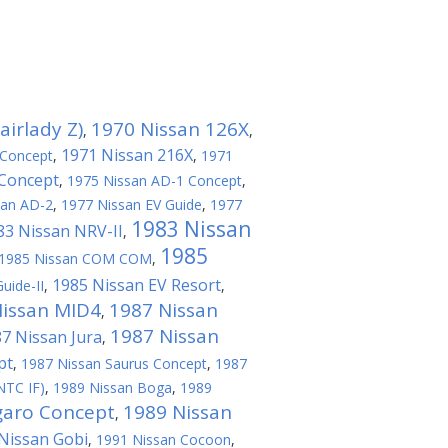
irlady Z)
1970 Nissan 126X
,
,
1971 Nissan 216X
 Concept
,
,
1971
 Concept
,
1975 Nissan AD-1 Concept
,
san AD-2
,
1977 Nissan EV Guide
,
1977
1983 Nissan
83 Nissan NRV-II
,
1985
1985 Nissan COM COM
,
1985 Nissan EV Resort
uide-II
,
,
Nissan MID4
1987 Nissan
,
1987 Nissan
7 Nissan Jura
,
pt
,
1987 Nissan Saurus Concept
,
1987
NTC IF)
,
1989 Nissan Boga
,
1989
garo Concept
1989 Nissan
,
Nissan Gobi
,
1991 Nissan Cocoon
,