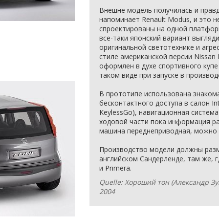
Внешне модель получилась и правд
напоминает Renault Modus, и это 
спроектированы на одной платформ
все-таки японский вариант выгляд
оригинальной светотехнике и агре
стиле американской версии Nissan
оформлен в духе спортивного купе 
таком виде при запуске в производ
В прототипе использована знакома
бесконтактного доступа в салон Int
KeylessGo), навигационная система
ходовой части пока информация ра
машина переднеприводная, можно 
Производство модели должны разме
английском Сандерленде, там же, г
и Primera.
Quelle: Хороший тон (Александр Зу
2004