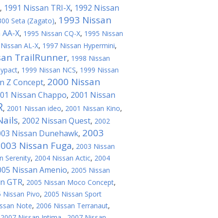
1991 Nissan TRI-X
1992 Nissan
,
,
1993 Nissan
300 Seta (Zagato)
,
 AA-X
,
1995 Nissan CQ-X
,
1995 Nissan
 Nissan AL-X
,
1997 Nissan Hypermini
,
san TrailRunner
,
1998 Nissan
Cypact
,
1999 Nissan NCS
,
1999 Nissan
2000 Nissan
n Z Concept
,
01 Nissan Chappo
2001 Nissan
,
R
,
2001 Nissan ideo
,
2001 Nissan Kino
,
ails
2002 Nissan Quest
,
,
2002
2003
003 Nissan Dunehawk
,
003 Nissan Fuga
,
2003 Nissan
n Serenity
,
2004 Nissan Actic
,
2004
005 Nissan Amenio
,
2005 Nissan
an GTR
,
2005 Nissan Moco Concept
,
 Nissan Pivo
,
2005 Nissan Sport
issan Note
,
2006 Nissan Terranaut
,
,
2007 Nissan Intima
,
2007 Nissan