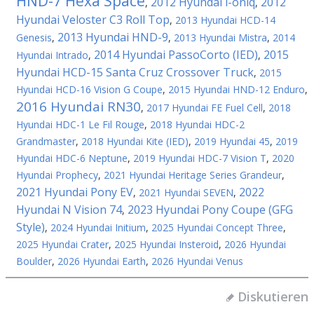
HND-7 Hexa Space
2012 Hyundai i-oniq
2012
,
,
Hyundai Veloster C3 Roll Top
,
2013 Hyundai HCD-14
2013 Hyundai HND-9
Genesis
,
,
2013 Hyundai Mistra
,
2014
2014 Hyundai PassoCorto (IED)
2015
Hyundai Intrado
,
,
Hyundai HCD-15 Santa Cruz Crossover Truck
,
2015
Hyundai HCD-16 Vision G Coupe
,
2015 Hyundai HND-12 Enduro
,
2016 Hyundai RN30
,
2017 Hyundai FE Fuel Cell
,
2018
Hyundai HDC-1 Le Fil Rouge
,
2018 Hyundai HDC-2
Grandmaster
,
2018 Hyundai Kite (IED)
,
2019 Hyundai 45
,
2019
Hyundai HDC-6 Neptune
,
2019 Hyundai HDC-7 Vision T
,
2020
Hyundai Prophecy
,
2021 Hyundai Heritage Series Grandeur
,
2021 Hyundai Pony EV
2022
,
2021 Hyundai SEVEN
,
Hyundai N Vision 74
2023 Hyundai Pony Coupe (GFG
,
Style)
,
2024 Hyundai Initium
,
2025 Hyundai Concept Three
,
2025 Hyundai Crater
,
2025 Hyundai Insteroid
,
2026 Hyundai
Boulder
,
2026 Hyundai Earth
,
2026 Hyundai Venus
Diskutieren