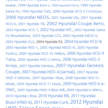
Avatar
,
1998 Hyundai Euro-I
,
,
1999 Hyundai
1999 Hyundai FGV-II
Santa Fe
,
1999 Hyundai Tutti
,
2000 Hyundai HCD-V Crosstour
,
2000 Hyundai NEOS
,
2001 Hyundai Clix
,
2001 Hyundai
2002 Hyundai Coupe Aero
HCD-6
,
2001 Hyundai TB
,
,
2002 Hyundai HIC
2002 Hyundai HCD-7
,
,
2002 Hyundai Santa
Fe Mountaineer
,
2003 Hyundai CCS
,
2003 Hyundai NEOS-II
,
2004 Hyundai HCD-8
2003 Hyundai OLV
,
2004 Hyundai E3
,
,
2005 Hyundai HED-1
,
2005 Hyundai NEOS-III
,
2005 Hyundai
2006 Hyundai HCD-9
Portico
,
2006 Hyundai HCD-10 Hellion
,
Talus
2006 Hyundai HED-3
,
2006 Hyundai HED-2 Genus
,
2007 Hyundai Genesis
Arnejs
,
2007 Hyundai Genesis
,
Coupe
2007 Hyundai HED-4 QarmaQ
,
,
2007 Hyundai
HND-3 Veloster
,
2007 Hyundai i-Blue
,
2008 Hyundai HED-5 i-
2009 Hyundai HED-6 ix-
Mode
,
2009 Hyundai HCD-11 Nuvis
,
ONIC
,
2009 Hyundai HND-4 Blue-Will
,
2009 Hyundai ix-Metro
,
2010 Hyundai RB
2011 Hyundai
2010 Hyundai i-flow
,
,
2012 Hyundai
Blue2 (HND-6)
2011 Hyundai Curb
,
,