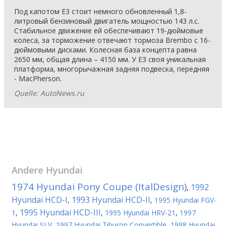
Под капотом E3 стоит немного обновленный 1,8-
литровый бензиновый двигатель мощностью 143 л.с.
Стабильное движение ей обеспечивают 19-дюймовые
колеса, за торможение отвечают тормоза Brembo с 16-
дюймовыми дисками. Колесная база концепта равна
2650 мм, общая длина – 4150 мм. У E3 своя уникальная
платформа, многорычажная задняя подвеска, передняя
- MacPherson.
Quelle: AutoNews.ru
Andere
Hyundai
1974 Hyundai Pony Coupe (ItalDesign)
1992
,
Hyundai HCD-I
1993 Hyundai HCD-II
,
,
1995 Hyundai FGV-
1995 Hyundai HCD-III
1
,
,
1995 Hyundai HRV-21
,
1997
Hyundai SLV
,
1997 Hyundai Tiburon Convertible
,
1998 Hyundai