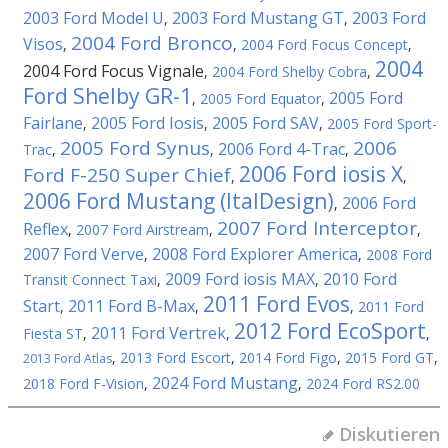
2003 Ford Model U
2003 Ford Mustang GT
2003 Ford
,
,
2004 Ford Bronco
Visos
,
,
2004 Ford Focus Concept
,
2004
2004 Ford Focus Vignale
,
2004 Ford Shelby Cobra
,
Ford Shelby GR-1
2005 Ford
,
2005 Ford Equator
,
Fairlane
2005 Ford Iosis
2005 Ford SAV
,
,
,
2005 Ford Sport-
2005 Ford Synus
2006
2006 Ford 4-Trac
Trac
,
,
,
2006 Ford iosis X
Ford F-250 Super Chief
,
,
2006 Ford Mustang (ItalDesign)
2006 Ford
,
2007 Ford Interceptor
Reflex
,
2007 Ford Airstream
,
,
2007 Ford Verve
2008 Ford Explorer America
,
,
2008 Ford
2009 Ford iosis MAX
2010 Ford
Transit Connect Taxi
,
,
2011 Ford Evos
Start
2011 Ford B-Max
,
,
,
2011 Ford
2012 Ford EcoSport
2011 Ford Vertrek
Fiesta ST
,
,
,
,
2013 Ford Escort
,
2014 Ford Figo
,
2015 Ford GT
,
2013 Ford Atlas
2024 Ford Mustang
2018 Ford F-Vision
,
,
2024 Ford RS2.00
Diskutieren