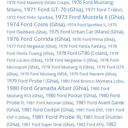
1970 Ford Mustang
1970 Ford Maverick Estate Coupe
,
1971 Ford GT-70 (Ghia)
Milano
1971 Ford Tridon
,
,
,
1973 Ford Mustela II (Ghia)
1972 Ford Pinto Sportiva
,
,
1974 Ford Coins (Ghia)
,
1974 Ford Sportiva II
,
1975
1975 Ford Urban Car (Manx) (Ghia)
Ford Flashback (Ghia)
,
,
1976 Ford Corrida (Ghia)
,
1976 Ford Prima (Ghia)
,
1977 Ford Megastar (Ghia)
,
1978 Ford Fiesta Fantasy
,
1978
1978 Ford GT80 (Colani)
Ford Fiesta Tuareg (Ghia)
,
,
1978
Ford Lucano (Ghia)
,
1978 Ford Megastar II (Ghia)
,
1978 Ford
Microsport (Ghia)
,
1978 Ford Mustang III (Ghia)
,
1979 Ford GTK
(Ghia)
,
1979 Ford Mustang IMSA
,
1979 Ford Navarre (Ghia)
,
1979 Ford Probe I (Ghia)
,
1980 Ford Bronco Montana Lobo
,
1980 Ford Granada Altair (Ghia)
,
1980 Ford
1980 Ford Pockar (Ghia)
1980 Ford
Mustang RSX (Ghia)
,
,
Probe II
1981 Ford Avant Garde
,
1981 Ford Aerovan (Ghia)
,
(Ghia)
1981 Ford Cockpit (Ghia)
,
,
1981 Ford EXP
,
1981 Ford
1981 Ford Probe III
1981 Ford Shuttler
EXP-II (Ghia)
,
,
(Ghia)
1982
,
1981 Ford Super Gnat (Ghia)
,
1982 Ford AFV
,