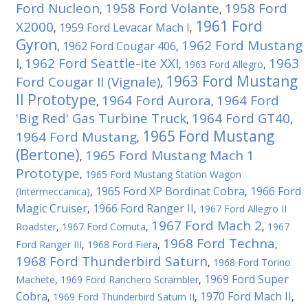
Ford Nucleon
1958 Ford Volante
1958 Ford
,
,
1961 Ford
X2000
1959 Ford Levacar Mach I
,
,
Gyron
1962 Ford Mustang
1962 Ford Cougar 406
,
,
I
1962 Ford Seattle-ite XXI
1963
,
,
1963 Ford Allegro
,
1963 Ford Mustang
Ford Cougar II (Vignale)
,
II Prototype
1964 Ford Aurora
1964 Ford
,
,
'Big Red' Gas Turbine Truck
1964 Ford GT40
,
,
1965 Ford Mustang
1964 Ford Mustang
,
(Bertone)
1965 Ford Mustang Mach 1
,
Prototype
,
1965 Ford Mustang Station Wagon
1965 Ford XP Bordinat Cobra
1966 Ford
(Intermeccanica)
,
,
Magic Cruiser
1966 Ford Ranger II
,
,
1967 Ford Allegro II
1967 Ford Mach 2
Roadster
,
1967 Ford Comuta
,
,
1967
1968 Ford Techna
Ford Ranger III
,
1968 Ford Fiera
,
,
1968 Ford Thunderbird Saturn
,
1968 Ford Torino
1969 Ford Super
Machete
,
1969 Ford Ranchero Scrambler
,
Cobra
1970 Ford Mach II
,
1969 Ford Thunderbird Saturn II
,
,