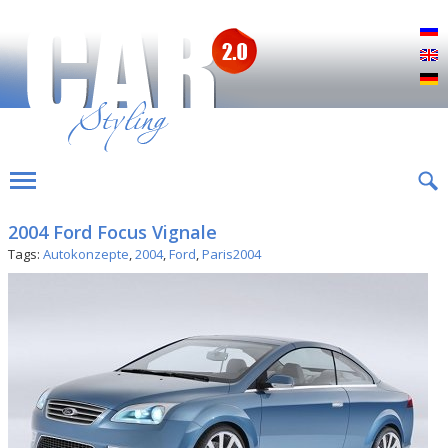
Р
E
D
2004 Ford Focus Vignale
Tags:
Autokonzepte
,
2004
,
Ford
,
Paris2004