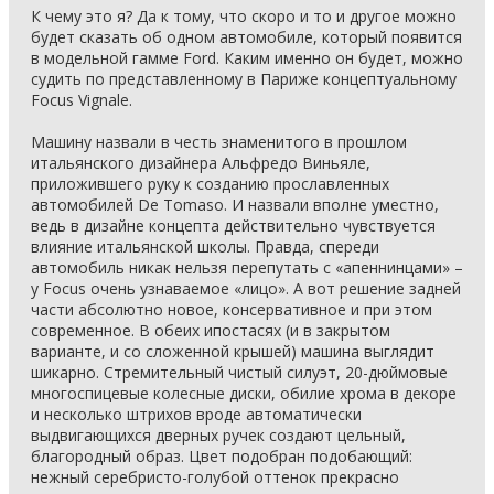
К чему это я? Да к тому, что скоро и то и другое можно
будет сказать об одном автомобиле, который появится
в модельной гамме Ford. Каким именно он будет, можно
судить по представленному в Париже концептуальному
Focus Vignale.
Машину назвали в честь знаменитого в прошлом
итальянского дизайнера Альфредо Виньяле,
приложившего руку к созданию прославленных
автомобилей De Tomaso. И назвали вполне уместно,
ведь в дизайне концепта действительно чувствуется
влияние итальянской школы. Правда, спереди
автомобиль никак нельзя перепутать с «апеннинцами» –
у Focus очень узнаваемое «лицо». А вот решение задней
части абсолютно новое, консервативное и при этом
современное. В обеих ипостасях (и в закрытом
варианте, и со сложенной крышей) машина выглядит
шикарно. Стремительный чистый силуэт, 20-дюймовые
многоспицевые колесные диски, обилие хрома в декоре
и несколько штрихов вроде автоматически
выдвигающихся дверных ручек создают цельный,
благородный образ. Цвет подобран подобающий:
нежный серебристо-голубой оттенок прекрасно