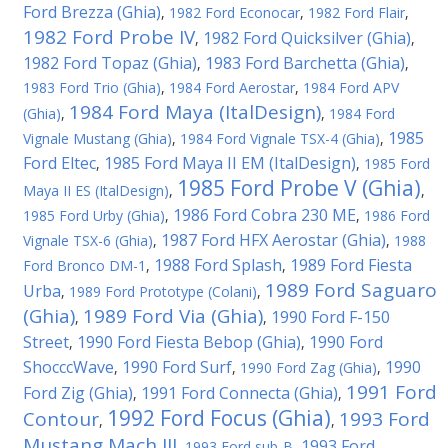
Ford Brezza (Ghia)
,
1982 Ford Econocar
,
1982 Ford Flair
,
1982 Ford Probe IV
1982 Ford Quicksilver (Ghia)
,
,
1982 Ford Topaz (Ghia)
1983 Ford Barchetta (Ghia)
,
,
1983 Ford Trio (Ghia)
,
1984 Ford Aerostar
,
1984 Ford APV
1984 Ford Maya (ItalDesign)
(Ghia)
,
,
1984 Ford
1985
Vignale Mustang (Ghia)
,
1984 Ford Vignale TSX-4 (Ghia)
,
Ford Eltec
1985 Ford Maya II EM (ItalDesign)
,
,
1985 Ford
1985 Ford Probe V (Ghia)
Maya II ES (ItalDesign)
,
,
1986 Ford Cobra 230 ME
1985 Ford Urby (Ghia)
,
,
1986 Ford
1987 Ford HFX Aerostar (Ghia)
Vignale TSX-6 (Ghia)
,
,
1988
1988 Ford Splash
1989 Ford Fiesta
Ford Bronco DM-1
,
,
1989 Ford Saguaro
Urba
,
1989 Ford Prototype (Colani)
,
(Ghia)
1989 Ford Via (Ghia)
1990 Ford F-150
,
,
Street
1990 Ford Fiesta Bebop (Ghia)
1990 Ford
,
,
ShocccWave
1990 Ford Surf
1990
,
,
1990 Ford Zag (Ghia)
,
1991 Ford
Ford Zig (Ghia)
1991 Ford Connecta (Ghia)
,
,
1992 Ford Focus (Ghia)
Contour
1993 Ford
,
,
Mustang Mach III
1993 Ford
,
1993 Ford sub-B
,