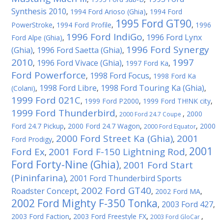
Synthesis 2010
,
1994 Ford Arioso (Ghia)
,
1994 Ford
1995 Ford GT90
PowerStroke
,
1994 Ford Profile
,
,
1996
1996 Ford IndiGo
1996 Ford Lynx
Ford Alpe (Ghia)
,
,
1996 Ford Synergy
(Ghia)
1996 Ford Saetta (Ghia)
,
,
2010
1997
1996 Ford Vivace (Ghia)
,
,
1997 Ford Ka
,
Ford Powerforce
1998 Ford Focus
,
,
1998 Ford Ka
1998 Ford Libre
1998 Ford Touring Ka (Ghia)
(Colani)
,
,
,
1999 Ford 021C
,
1999 Ford P2000
,
1999 Ford TH!NK city
,
1999 Ford Thunderbird
,
,
2000
2000 Ford 24.7 Coupe
Ford 24.7 Pickup
,
2000 Ford 24.7 Wagon
,
,
2000
2000 Ford Equator
2000 Ford Street Ka (Ghia)
2001
Ford Prodigy
,
,
2001
Ford Ex
2001 Ford F-150 Lightning Rod
,
,
Ford Forty-Nine (Ghia)
2001 Ford Start
,
(Pininfarina)
2001 Ford Thunderbird Sports
,
2002 Ford GT40
Roadster Concept
,
,
2002 Ford MA
,
2002 Ford Mighty F-350 Tonka
2003 Ford 427
,
,
2003 Ford Faction
,
2003 Ford Freestyle FX
,
,
2003 Ford GloCar