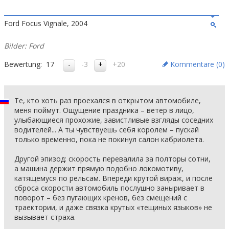
Ford Focus Vignale, 2004
Bilder: Ford
Bewertung:
17
-3
+20
Kommentare (
0
)
Те, кто хоть раз проехался в открытом автомобиле,
меня поймут. Ощущение праздника – ветер в лицо,
улыбающиеся прохожие, завистливые взгляды соседних
водителей... А ты чувствуешь себя королем – пускай
только временно, пока не покинул салон кабриолета.
Другой эпизод: скорость перевалила за полторы сотни,
а машина держит прямую подобно локомотиву,
катящемуся по рельсам. Впереди крутой вираж, и после
сброса скорости автомобиль послушно заныривает в
поворот – без пугающих кренов, без смещений с
траектории, и даже связка крутых «тещиных языков» не
вызывает страха.