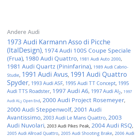
Andere
Audi
1973 Audi Karmann Asso di Picche
(ItalDesign)
1974 Audi 100S Coupe Speciale
,
(Frua)
1980 Audi Quattro
,
,
1981 Audi Auto 2000
,
1981 Audi Quartz (Pininfarina)
,
1989 Audi Cabrio-
1991 Audi Avus
1991 Audi Quattro
Studie
,
,
Spyder
1993 Audi ASF
1995 Audi TT Concept
1995
,
,
,
1997 Audi A6
Audi TTS Roadster
1997 Audi Al
,
,
,
1997
2
2000 Audi Project Rosemeyer
,
,
Audi AL
Open End
2
2000 Audi Steppenwolf
2001 Audi
,
Avantissimo
2003
2003 Audi Le Mans Quattro
,
,
Audi Nuvolari
2004 Audi RSQ
,
2003 Audi Pikes Peak
,
,
2005 Audi Allroad Quattro
,
2005 Audi Shooting Brake
,
2006 Audi