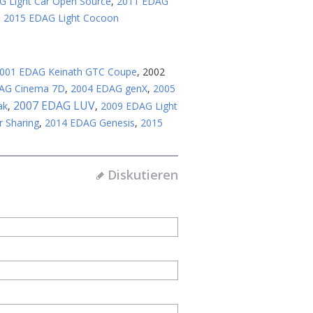
G Light Car Open Source
,
2011 EDAG
,
2015 EDAG Light Cocoon
001 EDAG Keinath GTC Coupe
,
2002
AG Cinema 7D
,
2004 EDAG genX
,
2005
2007 EDAG LUV
ak
,
,
2009 EDAG Light
r Sharing
,
2014 EDAG Genesis
,
2015
Diskutieren