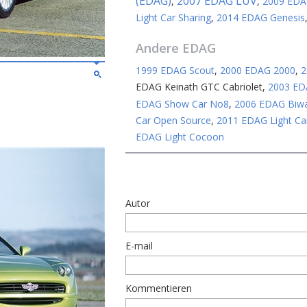
(EDAG)
2007 EDAG LUV
,
,
2009 EDA
Light Car Sharing
,
2014 EDAG Genesis
Andere
EDAG
1999 EDAG Scout
,
2000 EDAG 2000
,
2
EDAG Keinath GTC Cabriolet
,
2003 ED
EDAG Show Car No8
,
2006 EDAG Biw
Car Open Source
,
2011 EDAG Light Ca
EDAG Light Cocoon
Autor
E-mail
Kommentieren