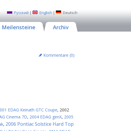
Русский
|
English
|
Deutsch
Meilensteine
Archiv
Kommentare (
0
)
001 EDAG Keinath GTC Coupe
,
2002
AG Cinema 7D
,
2004 EDAG genX
,
2005
2006 Pontiac Solstice Hard Top
ak
,