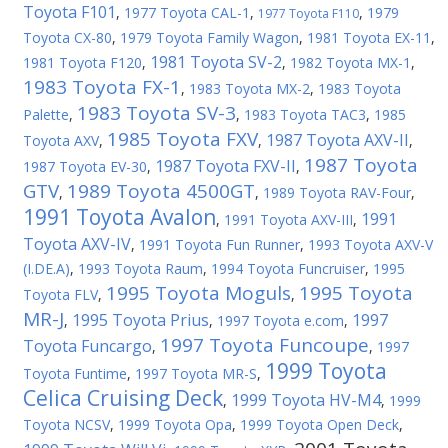
Toyota F101
,
1977 Toyota CAL-1
,
,
1979
1977 Toyota F110
Toyota CX-80
,
1979 Toyota Family Wagon
,
1981 Toyota EX-11
,
1981 Toyota SV-2
1981 Toyota F120
,
,
1982 Toyota MX-1
,
1983 Toyota FX-1
,
1983 Toyota MX-2
,
1983 Toyota
1983 Toyota SV-3
Palette
,
,
1983 Toyota TAC3
,
1985
1985 Toyota FXV
1987 Toyota AXV-II
Toyota AXV
,
,
,
1987 Toyota
1987 Toyota FXV-II
1987 Toyota EV-30
,
,
GTV
1989 Toyota 4500GT
,
,
1989 Toyota RAV-Four
,
1991 Toyota Avalon
1991
,
1991 Toyota AXV-III
,
Toyota AXV-IV
,
1991 Toyota Fun Runner
,
1993 Toyota AXV-V
(I.DE.A)
,
1993 Toyota Raum
,
1994 Toyota Funcruiser
,
1995
1995 Toyota Moguls
1995 Toyota
Toyota FLV
,
,
MR-J
1995 Toyota Prius
1997
,
,
1997 Toyota e.com
,
1997 Toyota Funcoupe
Toyota Funcargo
,
,
1997
1999 Toyota
Toyota Funtime
,
1997 Toyota MR-S
,
Celica Cruising Deck
1999 Toyota HV-M4
,
,
1999
Toyota NCSV
,
1999 Toyota Opa
,
1999 Toyota Open Deck
,