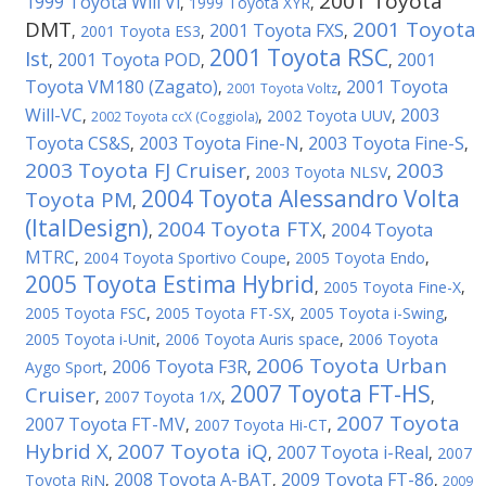
2001 Toyota
1999 Toyota Will Vi
,
1999 Toyota XYR
,
DMT
2001 Toyota
2001 Toyota FXS
,
2001 Toyota ES3
,
,
2001 Toyota RSC
Ist
2001 Toyota POD
2001
,
,
,
Toyota VM180 (Zagato)
2001 Toyota
,
,
2001 Toyota Voltz
Will-VC
2003
,
,
2002 Toyota UUV
,
2002 Toyota ccX (Coggiola)
Toyota CS&S
2003 Toyota Fine-N
2003 Toyota Fine-S
,
,
,
2003 Toyota FJ Cruiser
2003
,
2003 Toyota NLSV
,
2004 Toyota Alessandro Volta
Toyota PM
,
(ItalDesign)
2004 Toyota FTX
2004 Toyota
,
,
MTRC
,
2004 Toyota Sportivo Coupe
,
2005 Toyota Endo
,
2005 Toyota Estima Hybrid
,
2005 Toyota Fine-X
,
2005 Toyota FSC
,
2005 Toyota FT-SX
,
2005 Toyota i-Swing
,
2005 Toyota i-Unit
,
2006 Toyota Auris space
,
2006 Toyota
2006 Toyota Urban
2006 Toyota F3R
Aygo Sport
,
,
2007 Toyota FT-HS
Cruiser
,
2007 Toyota 1/X
,
,
2007 Toyota
2007 Toyota FT-MV
,
2007 Toyota Hi-CT
,
Hybrid X
2007 Toyota iQ
2007 Toyota i-Real
,
,
,
2007
2008 Toyota A-BAT
2009 Toyota FT-86
Toyota RiN
,
,
,
2009