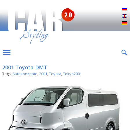
Р
E
D
2001 Toyota DMT
Tags:
Autokonzepte
,
2001
,
Toyota
,
Tokyo2001