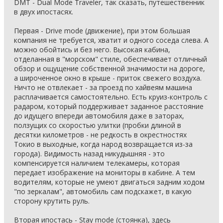
DMT - Dual Mode Traveler, так сказать, путешественник
в двух ипостасях.
Первая - Drive mode (движение), при этом большая
компания не требуется, хватит и одного соседа слева. А
можно обойтись и без него. Высокая кабина,
отделанная в "морском" стиле, обеспечивает отличный
обзор и ощущение собственной значимости на дороге,
а широченное окно в крыше - приток свежего воздуха.
Ничто не отвлекает - за проезд по хайвеям машина
расплачивается самостоятельно. Есть круиз-контроль с
радаром, который поддерживает заданное расстояние
до идущего впереди автомобиля даже в заторах,
ползущих со скоростью улитки (пробки длиной в
десятки километров - не редкость в окрестностях
Токио в выходные, когда народ возвращается из-за
города). Видимость назад никудышняя - это
компенсируется наличием телекамеры, которая
передает изображение на мониторы в кабине. А тем
водителям, которые не умеют двигаться задним ходом
"по зеркалам", автомобиль сам подскажет, в какую
сторону крутить руль.
Вторая ипостась - Stay mode (стоянка), здесь