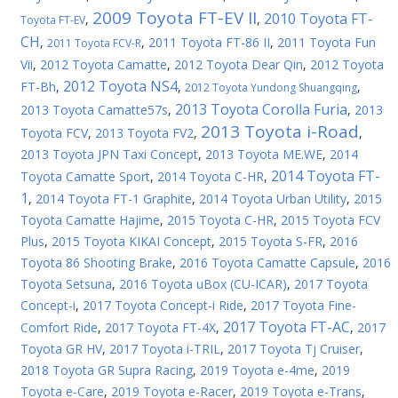
2009 Toyota FT-EV II
2010 Toyota FT-
,
,
Toyota FT-EV
CH
,
,
2011 Toyota FT-86 II
,
2011 Toyota Fun
2011 Toyota FCV-R
Vii
,
2012 Toyota Camatte
,
2012 Toyota Dear Qin
,
2012 Toyota
2012 Toyota NS4
FT-Bh
,
,
,
2012 Toyota Yundong Shuangqing
2013 Toyota Corolla Furia
2013 Toyota Camatte57s
,
,
2013
2013 Toyota i-Road
Toyota FCV
,
2013 Toyota FV2
,
,
2013 Toyota JPN Taxi Concept
,
2013 Toyota ME.WE
,
2014
2014 Toyota FT-
Toyota Camatte Sport
,
2014 Toyota C-HR
,
1
,
2014 Toyota FT-1 Graphite
,
2014 Toyota Urban Utility
,
2015
Toyota Camatte Hajime
,
2015 Toyota C-HR
,
2015 Toyota FCV
Plus
,
2015 Toyota KIKAI Concept
,
2015 Toyota S-FR
,
2016
Toyota 86 Shooting Brake
,
2016 Toyota Camatte Capsule
,
2016
Toyota Setsuna
,
2016 Toyota uBox (CU-ICAR)
,
2017 Toyota
Concept-i
,
2017 Toyota Concept-i Ride
,
2017 Toyota Fine-
2017 Toyota FT-AC
Comfort Ride
,
2017 Toyota FT-4X
,
,
2017
Toyota GR HV
,
2017 Toyota i-TRIL
,
2017 Toyota Tj Cruiser
,
2018 Toyota GR Supra Racing
,
2019 Toyota e-4me
,
2019
Toyota e-Care
,
2019 Toyota e-Racer
,
2019 Toyota e-Trans
,