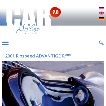
Р
E
D
one
↑ 2001 Rinspeed ADVANTIGE R