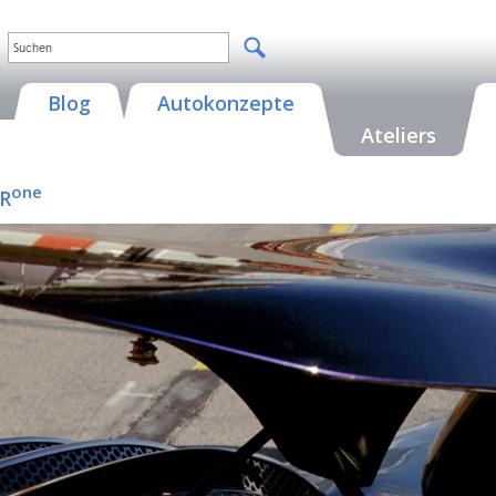
Blog
Autokonzepte
Ateliers
one
 R