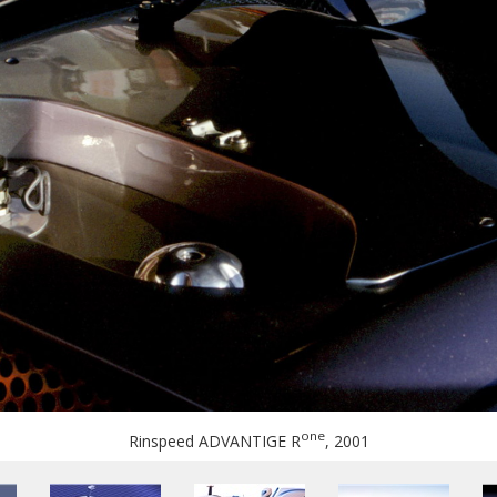
one
Rinspeed ADVANTIGE R
, 2001