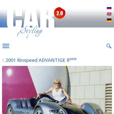
Р
E
D
one
↑ 2001 Rinspeed ADVANTIGE R