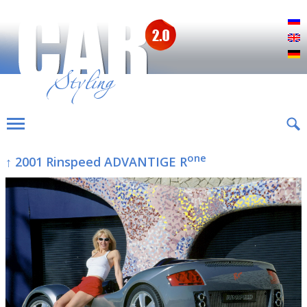
Р
E
D
one
↑ 2001 Rinspeed ADVANTIGE R