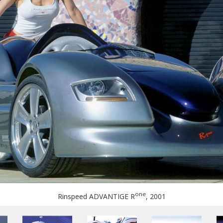
one
Rinspeed ADVANTIGE R
, 2001