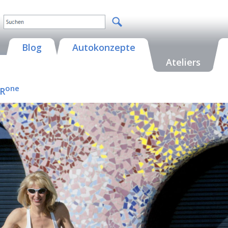
Blog
Autokonzepte
Ateliers
one
 R