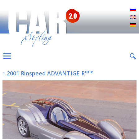
Р
E
D
one
↑ 2001 Rinspeed ADVANTIGE R