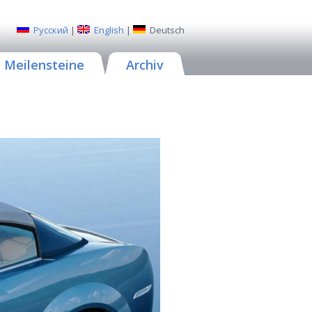
Русский
|
English
|
Deutsch
Meilensteine
Archiv