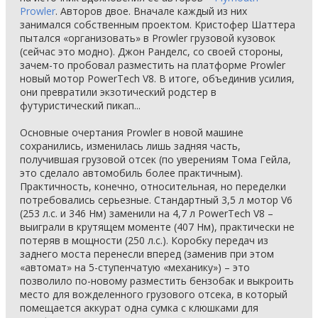
Prowler
. Авторов двое. Вначале каждый из них
занимался собственным проектом. Кристофер Шаттера
пытался «организовать» в Prowler грузовой кузовок
(сейчас это модно). Джон Ранделс, со своей стороны,
зачем-то пробовал разместить на платформе Prowler
новый мотор PowerTech V8. В итоге, объединив усилия,
они превратили экзотический родстер в
футуристический пикап...
Основные очертания Prowler в новой машине
сохранились, изменилась лишь задняя часть,
получившая грузовой отсек (по уверениям Тома Гейла,
это сделало автомобиль более практичным).
Практичность, конечно, относительная, но переделки
потребовались серьезные. Стандартный 3,5 л мотор V6
(253 л.с. и 346 Нм) заменили на 4,7 л PowerTech V8 –
выиграли в крутящем моменте (407 Нм), практически не
потеряв в мощности (250 л.с.). Коробку передач из
заднего моста перенесли вперед (заменив при этом
«автомат» на 5-ступенчатую «механику») – это
позволило по-новому разместить бензобак и выкроить
место для вожделенного грузового отсека, в который
помещается аккурат одна сумка с клюшками для