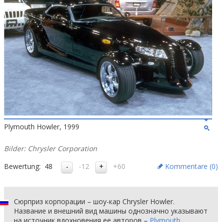
Plymouth Howler, 1999
Bilder: Chrysler Corporation
Bewertung:
48
-12
+60
Kommentare (
0
)
Сюрприз корпорации – шоу-кар Chrysler Howler.
Название и внешний вид машины однозначно указывают
на источник вдохновения ее авторов –
Plymouth