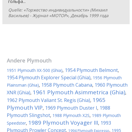
гольфа...
Quelle: «Торжество индивидуальности» (Михаил
Васильев) - Журнал «МОТОР», Декабрь 1999 года
Andere
Plymouth
1954 Plymouth Belmont
1951 Plymouth XX-500 (Ghia)
,
,
1954 Plymouth Explorer Special (Ghia)
,
1956 Plymouth
1958 Plymouth Cabana
1960 Plymouth
Plainsman (Ghia)
,
,
1961 Plymouth Asimmetrica (Ghia)
XNR (Ghia)
,
,
1965
1962 Plymouth Valiant St. Regis (Ghia)
,
Plymouth VIP
1969 Plymouth Duster I
1988
,
,
Plymouth Slingshot
,
1988 Plymouth X2S
,
1989 Plymouth
1989 Plymouth Voyager III
1993
Speedster
,
,
Plymouth Prowler Concept
,
,
1995
1994 Plymouth Expresso