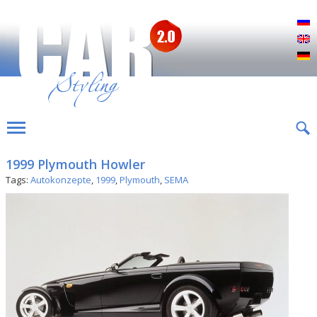
Р
E
D
1999 Plymouth Howler
Tags:
Autokonzepte
,
1999
,
Plymouth
,
SEMA