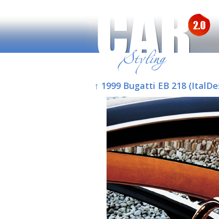
↑ 1999 Bugatti EB 218 (ItalDe