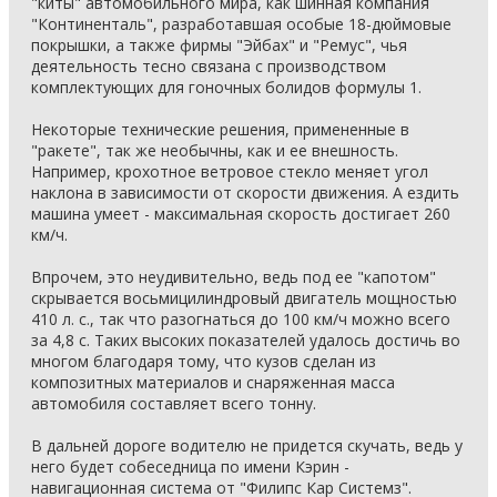
"киты" автомобильного мира, как шинная компания
"Континенталь", разработавшая особые 18-дюймовые
покрышки, а также фирмы "Эйбах" и "Ремус", чья
деятельность тесно связана с производством
комплектующих для гоночных болидов формулы 1.
Некоторые технические решения, примененные в
"ракете", так же необычны, как и ее внешность.
Например, крохотное ветровое стекло меняет угол
наклона в зависимости от скорости движения. А ездить
машина умеет - максимальная скорость достигает 260
км/ч.
Впрочем, это неудивительно, ведь под ее "капотом"
скрывается восьмицилиндровый двигатель мощностью
410 л. с., так что разогнаться до 100 км/ч можно всего
за 4,8 с. Таких высоких показателей удалось достичь во
многом благодаря тому, что кузов сделан из
композитных материалов и снаряженная масса
автомобиля составляет всего тонну.
В дальней дороге водителю не придется скучать, ведь у
него будет собеседница по имени Кэрин -
навигационная система от "Филипс Кар Системз".