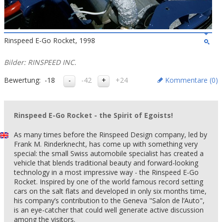
Rinspeed E-Go Rocket, 1998
Bilder: RINSPEED INC.
Bewertung:
-18
-42
+24
Kommentare (
0
)
Rinspeed E-Go Rocket - the Spirit of Egoists!
As many times before the Rinspeed Design company, led by
Frank M. Rinderknecht, has come up with something very
special: the small Swiss automobile specialist has created a
vehicle that blends traditional beauty and forward-looking
technology in a most impressive way - the Rinspeed E-Go
Rocket. Inspired by one of the world famous record setting
cars on the salt flats and developed in only six months time,
his company’s contribution to the Geneva "Salon de l’Auto",
is an eye-catcher that could well generate active discussion
among the visitors.