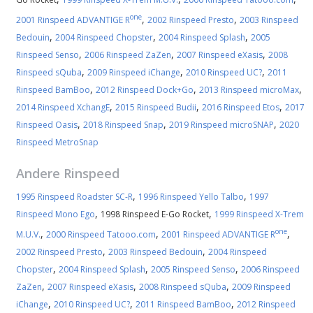
one
,
,
2001 Rinspeed ADVANTIGE R
2002 Rinspeed Presto
2003 Rinspeed
,
,
,
Bedouin
2004 Rinspeed Chopster
2004 Rinspeed Splash
2005
,
,
,
Rinspeed Senso
2006 Rinspeed ZaZen
2007 Rinspeed eXasis
2008
,
,
,
Rinspeed sQuba
2009 Rinspeed iChange
2010 Rinspeed UC?
2011
,
,
,
Rinspeed BamBoo
2012 Rinspeed Dock+Go
2013 Rinspeed microMax
,
,
,
2014 Rinspeed XchangE
2015 Rinspeed Budii
2016 Rinspeed Etos
2017
,
,
,
Rinspeed Oasis
2018 Rinspeed Snap
2019 Rinspeed microSNAP
2020
Rinspeed MetroSnap
Andere
Rinspeed
,
,
1995 Rinspeed Roadster SC-R
1996 Rinspeed Yello Talbo
1997
,
,
Rinspeed Mono Ego
1998 Rinspeed E-Go Rocket
1999 Rinspeed X-Trem
one
,
,
,
M.U.V.
2000 Rinspeed Tatooo.com
2001 Rinspeed ADVANTIGE R
,
,
2002 Rinspeed Presto
2003 Rinspeed Bedouin
2004 Rinspeed
,
,
,
Chopster
2004 Rinspeed Splash
2005 Rinspeed Senso
2006 Rinspeed
,
,
,
ZaZen
2007 Rinspeed eXasis
2008 Rinspeed sQuba
2009 Rinspeed
,
,
,
iChange
2010 Rinspeed UC?
2011 Rinspeed BamBoo
2012 Rinspeed