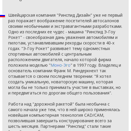
Швейцарская компания "Ринспид Дизайн" уже не первый
раз поражает воображение посетителей автосалонов
своими необычными и экстравагантными разработками.
Одно из последних ее чудес - машина "Ринспид Э-Гоу
Рокет" - своеобразная дань уважения автомобилям и
пилотам, устанавливавшим рекорды скорости в 40-х
годах. "Э-Гоу Рокет" развивает тему одноместных
спортивных автомобилей с центральным
расположением двигателя, начало которой фирма
положила моделью "
Моно-Эго
" в 1997 году. Владелец и
основатель компании Франк М. Риндеркнехт так
отзывается о своем последнем творении: "Я хотел
создать уникальную, новаторскую машину, которая
могла бы не только принимать участие в выставках, но
и передвигаться по дорогам общего пользования".
Работа над "дорожной ракетой" была необычна с
самого начала уже тем, что в ней широко применялась
новейшая компьютерная технология CAD/CAM,
позволившая завершить конструирование всего за
шесть месяцев. Партнерами "Ринспид" стали такие