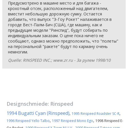
Предусмотрено в машине место и для багажа -
крохотный отсек, расположенный над двигателем,
вместит небольшую дорожную сумку. Остается
добавить, что выпуск "Э-Гоу Рокет" налаживается в
городе Вест-Палм-Бич (США), где машину, как и
предыдущие модели "Ринспид", будут собирать по
индивидуальным заказам. О цене пока ничего не
сообщают, однако можно предположить, что "полеты"
на персональной "ракете" будут по карману очень
немногим.
Quelle: RINSPEED INC.; www.zr.ru - За рулем 1998/10
Designschmiede:
Rinspeed
1994 Bugatti Cyan (Rinspeed)
,
,
1995 Rinspeed Roadster SC-R
,
,
1996 Rinspeed Yello Talbo
1997 Rinspeed Mono Ego
1998 Rinspeed E-
,
,
,
Go Rocket
1999 Rinspeed X-Trem M.U.V.
2000 Rinspeed Tatooo.com