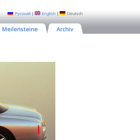
Русский
|
English
|
Deutsch
Meilensteine
Archiv