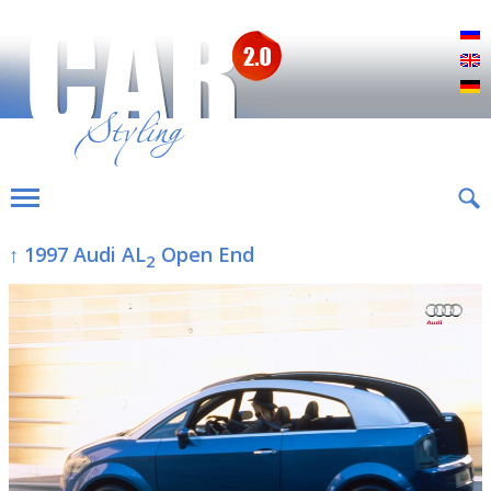
Р
E
D
↑ 1997 Audi AL
Open End
2