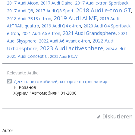
2017 Audi Aicon
,
2017 Audi Elaine
,
2017 Audi e-tron Sportback
,
2018 Audi e-tron GT
2017 Audi Q8
,
2017 Audi Q8 Sport
,
,
2019 Audi AI:ME
2018 Audi PB18 e-tron
,
,
2019 Audi
AI:TRAIL quattro
,
2019 Audi Q4 e-tron
,
2020 Audi Q4 Sportback
2021 Audi Grandsphere
e-tron
,
2021 Audi A6 e-tron
,
,
2021
2022 Audi
Audi Skysphere
,
2022 Audi A6 Avant e-tron
,
2023 Audi activesphere
Urbansphere
,
,
,
2024 Audi E
2025 Audi Concept C
,
2025 Audi E SUV
Relevante Artikel:
Десять автомобилей, которые потрясли мир
Н. Розанов
Журнал "Автомобили" 01-2000
Diskutieren
Autor