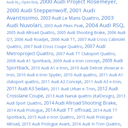
2000 Audi Project Rosemeyer
,
,
Audi AL
Open End
2
2000 Audi Steppenwolf
2001 Audi
,
Avantissimo
2003
2003 Audi Le Mans Quattro
,
,
Audi Nuvolari
2004 Audi RSQ
,
2003 Audi Pikes Peak
,
,
2005 Audi Allroad Quattro
,
2005 Audi Shooting Brake
,
2006 Audi
Q7
,
2006 Audi Roadjet
,
2006 Audi TT
,
2007 Audi Cross Cabriolet
2007 Audi
Quattro
,
2007 Audi Cross Coupe Quattro
,
Metroproject Quattro
,
2007 Audi TT Clubsport Quattro
,
2009 Audi
2008 Audi A1 Sportback
,
2009 Audi e-tron concept
,
Sportback
,
2010 Audi A1 e-tron
,
2010 Audi Detroit showcar e-
tron
,
2010 Audi e-tron Spyder
,
2010 Audi quattro
,
2011 Audi A1
clubsport quattro
,
2011 Audi A2 Concept
,
2011 Audi A3 e-tron
,
2011 Audi A3 Sedan
2012 Audi
,
2011 Audi Urban e-Tron
,
Crosslane Coupe
,
2013 Audi Nanuk quattro (ItalDesign)
,
2013
2014 Audi Allroad Shooting Brake
Audi Sport Quattro
,
,
2014 Audi TT offroad
2014 Audi Prologue
,
,
2014 Audi TT
Sportback
,
2015 Audi e-tron Quattro
,
2015 Audi Prologue
Allroad
,
2015 Audi Prologue Avant
,
2016 Audi H-Tron Quattro
,