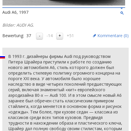
Audi A6, 1997
Bilder: AUDI AG.
Bewertung:
37
-14
+51
Kommentare (
0
)
В 1993 г. дизайнеры фирмы Audi под руководством
Питера Шрайера приступили к работе по созданию
нового автомобиля А6, стиль которого должен был
определить стилевую политику огромного концерна на
пороге ХХI века. У автомобиля было хорошее
наследство в виде четырех поколений предшествующих
серий, включая знаменитый «хит» европейского
аэродизайна 80-х — Audi 100. И в этом смысле новый А6
заранее был обречен стать классическим примером
стайлинга, когда меняется в основном форма и рисунок
«одежды». Тем более, при кузове седан — классика из
классиков среди всех типов кузовов. Предвидя
трудности в нахождении образа и пластического ключа,
Шрайер дал полную свободу своим стилистам, которым