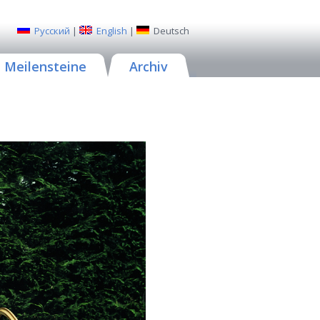
Русский
|
English
|
Deutsch
Meilensteine
Archiv