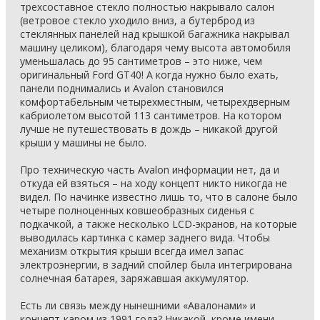
трехсоставное стекло полностью накрывало салон
(ветровое стекло уходило вниз, а бутерброд из
стеклянных панелей над крышкой багажника накрывал
машину целиком), благодаря чему высота автомобиля
уменьшалась до 95 сантиметров – это ниже, чем
оригинальный Ford GT40! А когда нужно было ехать,
панели поднимались и Avalon становился
комфортабельным четырехместным, четырехдверным
кабриолетом высотой 113 сантиметров. На котором
лучше не путешествовать в дождь – никакой другой
крыши у машины не было.
Про техническую часть Avalon информации нет, да и
откуда ей взяться – на ходу концепт никто никогда не
видел. По начинке известно лишь то, что в салоне было
четыре полноценных ковшеобразных сиденья с
подкачкой, а также несколько LCD-экранов, на которые
выводилась картинка с камер заднего вида. Чтобы
механизм открытия крыши всегда имел запас
электроэнергии, в задний спойлер была интегрирована
солнечная батарея, заряжавшая аккумулятор.
Есть ли связь между нынешними «Авалонами» и
концепт-каром из 1991 года? Никакой, кроме имени,