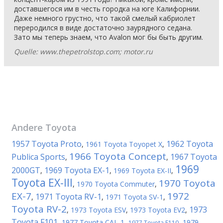
доставшегося им в честь городка на юге Калифорнии.
Даже немного грустно, что такой смелый кабриолет
переродился в виде достаточно заурядного седана.
Зато мы теперь знаем, что Avalon мог бы быть другим.
Quelle: www.thepetrolstop.com; motor.ru
Andere
Toyota
1957 Toyota Proto
1962 Toyota
,
1961 Toyota Toyopet X
,
1966 Toyota Concept
Publica Sports
1967 Toyota
,
,
1969
2000GT
1969 Toyota EX-1
,
,
1969 Toyota EX-II
,
Toyota EX-III
1970 Toyota
,
1970 Toyota Commuter
,
EX-7
1972
1971 Toyota RV-1
,
,
1971 Toyota SV-1
,
Toyota RV-2
1973
,
1973 Toyota ESV
,
1973 Toyota EV2
,
Toyota F101
,
1977 Toyota CAL-1
,
,
1979
1977 Toyota F110