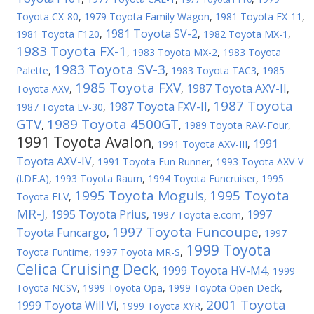
Toyota CX-80
,
1979 Toyota Family Wagon
,
1981 Toyota EX-11
,
1981 Toyota SV-2
1981 Toyota F120
,
,
1982 Toyota MX-1
,
1983 Toyota FX-1
,
1983 Toyota MX-2
,
1983 Toyota
1983 Toyota SV-3
Palette
,
,
1983 Toyota TAC3
,
1985
1985 Toyota FXV
1987 Toyota AXV-II
Toyota AXV
,
,
,
1987 Toyota
1987 Toyota FXV-II
1987 Toyota EV-30
,
,
GTV
1989 Toyota 4500GT
,
,
1989 Toyota RAV-Four
,
1991 Toyota Avalon
1991
,
1991 Toyota AXV-III
,
Toyota AXV-IV
,
1991 Toyota Fun Runner
,
1993 Toyota AXV-V
(I.DE.A)
,
1993 Toyota Raum
,
1994 Toyota Funcruiser
,
1995
1995 Toyota Moguls
1995 Toyota
Toyota FLV
,
,
MR-J
1995 Toyota Prius
1997
,
,
1997 Toyota e.com
,
1997 Toyota Funcoupe
Toyota Funcargo
,
,
1997
1999 Toyota
Toyota Funtime
,
1997 Toyota MR-S
,
Celica Cruising Deck
1999 Toyota HV-M4
,
,
1999
Toyota NCSV
,
1999 Toyota Opa
,
1999 Toyota Open Deck
,
2001 Toyota
1999 Toyota Will Vi
,
1999 Toyota XYR
,