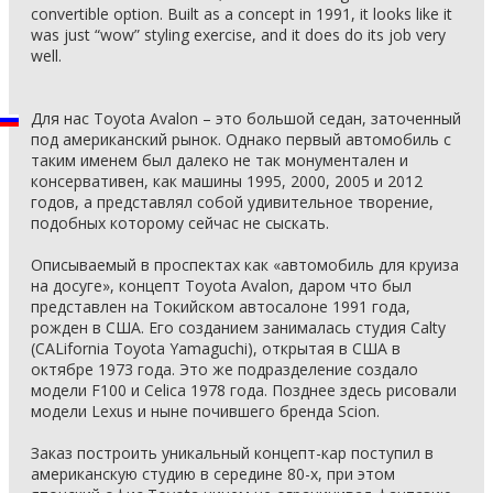
convertible option. Built as a concept in 1991, it looks like it
was just “wow” styling exercise, and it does do its job very
well.
Для нас Toyota Avalon – это большой седан, заточенный
под американский рынок. Однако первый автомобиль с
таким именем был далеко не так монументален и
консервативен, как машины 1995, 2000, 2005 и 2012
годов, а представлял собой удивительное творение,
подобных которому сейчас не сыскать.
Описываемый в проспектах как «автомобиль для круиза
на досуге», концепт Toyota Avalon, даром что был
представлен на Токийском автосалоне 1991 года,
рожден в США. Его созданием занималась студия Calty
(CALifornia Toyota Yamaguchi), открытая в США в
октябре 1973 года. Это же подразделение создало
модели F100 и Celica 1978 года. Позднее здесь рисовали
модели Lexus и ныне почившего бренда Scion.
Заказ построить уникальный концепт-кар поступил в
американскую студию в середине 80-х, при этом