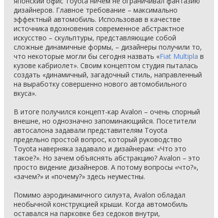
японский офис Toyota ничем не ограничивал фантазию
дизайнеров. Главное требование – максимально
эффектный автомобиль. Использовав в качестве
источника вдохновения современное абстрактное
искусство – скульптуры, представляющие собой
сложные динамичные формы, – дизайнеры получили то,
что некоторые могли бы сегодня назвать «
Fiat Multipla
в
кузове кабриолет». Своим концептом студия пыталась
создать «динамичный, загадочный стиль, направленный
на выработку совершенно нового автомобильного
вкуса».
В итоге получился концепт-кар Avalon – очень спорный
внешне, но однозначно запоминающийся. Посетители
автосалона задавали представителям Toyota
предельно простой вопрос, который руководство
Toyota наверняка задавало и дизайнерам: «Что это
такое?». Но зачем объяснять абстракцию? Avalon – это
просто видение дизайнеров. А потому вопросы «что?»,
«зачем?» и «почему?» здесь неуместны.
Помимо аэродинамичного силуэта, Avalon обладал
необычной конструкцией крыши. Когда автомобиль
оставался на парковке без седоков внутри,