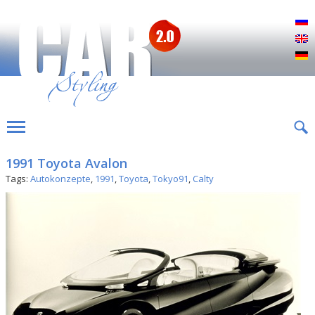
Р
E
D
1991 Toyota Avalon
Tags:
Autokonzepte
,
1991
,
Toyota
,
Tokyo91
,
Calty