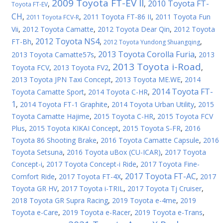
2009 Toyota FT-EV II
2010 Toyota FT-
,
,
Toyota FT-EV
CH
,
,
2011 Toyota FT-86 II
,
2011 Toyota Fun
2011 Toyota FCV-R
Vii
,
2012 Toyota Camatte
,
2012 Toyota Dear Qin
,
2012 Toyota
2012 Toyota NS4
FT-Bh
,
,
,
2012 Toyota Yundong Shuangqing
2013 Toyota Corolla Furia
2013 Toyota Camatte57s
,
,
2013
2013 Toyota i-Road
Toyota FCV
,
2013 Toyota FV2
,
,
2013 Toyota JPN Taxi Concept
,
2013 Toyota ME.WE
,
2014
2014 Toyota FT-
Toyota Camatte Sport
,
2014 Toyota C-HR
,
1
,
2014 Toyota FT-1 Graphite
,
2014 Toyota Urban Utility
,
2015
Toyota Camatte Hajime
,
2015 Toyota C-HR
,
2015 Toyota FCV
Plus
,
2015 Toyota KIKAI Concept
,
2015 Toyota S-FR
,
2016
Toyota 86 Shooting Brake
,
2016 Toyota Camatte Capsule
,
2016
Toyota Setsuna
,
2016 Toyota uBox (CU-ICAR)
,
2017 Toyota
Concept-i
,
2017 Toyota Concept-i Ride
,
2017 Toyota Fine-
2017 Toyota FT-AC
Comfort Ride
,
2017 Toyota FT-4X
,
,
2017
Toyota GR HV
,
2017 Toyota i-TRIL
,
2017 Toyota Tj Cruiser
,
2018 Toyota GR Supra Racing
,
2019 Toyota e-4me
,
2019
Toyota e-Care
,
2019 Toyota e-Racer
,
2019 Toyota e-Trans
,