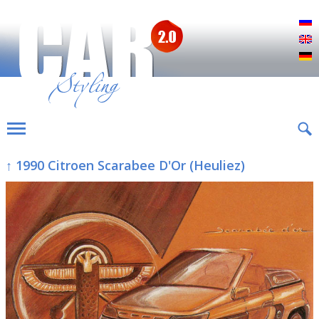
Р
E
D
↑ 1990 Citroen Scarabee D'Or (Heuliez)