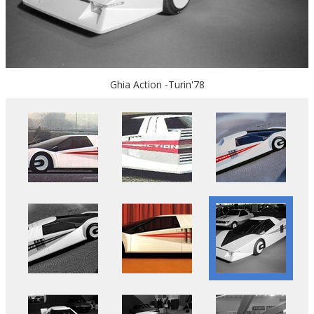
Ghia Action -Turin'78